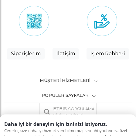
Siparişlerim
İletişim
İşlem Rehberi
MÜŞTERI HIZMETLERI
POPÜLER SAYFALAR
ETBIS
SORGULAMA
SİCİL BİLGİLERİ
Daha iyi bir deneyim için izninizi istiyoruz.
Çerezler, size daha iyi hizmet verebilmemizi, sizin ihtiyaçlarınıza özel