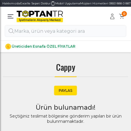
Hakkımızda
Excelle Sepet Doldur
Mobil Uygulama
Müşteri Hizmetleri 0850 888 0 887
0
Alt Kategoriler
Alt Kategoriler
Üreticiden Esnafa ÖZEL FİYATLAR
Cappy
PAYLAS
Ürün bulunamadı!
Seçtiğiniz teslimat bölgesine gönderim yapılan bir ürün
bulunmamaktadır.