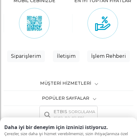
MOBİL CEBİNİZDE
EN İYİ TOPTAN FİYATLAR
Siparişlerim
İletişim
İşlem Rehberi
MÜŞTERI HIZMETLERI
POPÜLER SAYFALAR
ETBIS
SORGULAMA
SİCİL BİLGİLERİ
Daha iyi bir deneyim için izninizi istiyoruz.
Çerezler, size daha iyi hizmet verebilmemizi, sizin ihtiyaçlarınıza özel