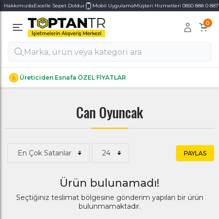
Hakkımızda
Excelle Sepet Doldur
Mobil Uygulama
Müşteri Hizmetleri 0850 888 0 887
0
Alt Kategoriler
Alt Kategoriler
Üreticiden Esnafa ÖZEL FİYATLAR
Can Oyuncak
PAYLAS
Ürün bulunamadı!
Seçtiğiniz teslimat bölgesine gönderim yapılan bir ürün
bulunmamaktadır.