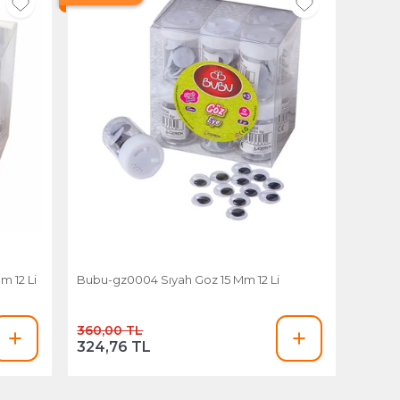
 12 Li
Bubu-gz0004 Sıyah Goz 15 Mm 12 Li
360,00 TL
324,76 TL