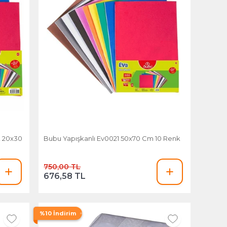
k 20x30
Bubu Yapışkanlı Ev0021 50x70 Cm 10 Renk
750,00 TL
676,58 TL
%10 İndirim