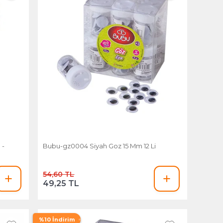
 -
Bubu-gz0004 Siyah Goz 15 Mm 12 Li
54,60 TL
49,25 TL
%10 İndirim