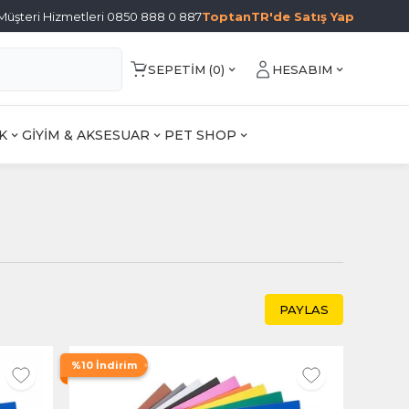
Müşteri Hizmetleri 0850 888 0 887
ToptanTR'de Satış Yap
SEPETIM (
0
)
HESABIM
K
GİYİM & AKSESUAR
PET SHOP
PAYLAS
%10 İndirim