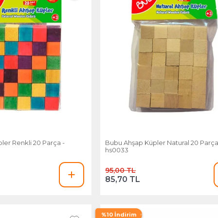
er Renkli 20 Parça -
Bubu Ahşap Küpler Natural 20 Parça
hs0033
95,00 TL
85,70 TL
%10 İndirim