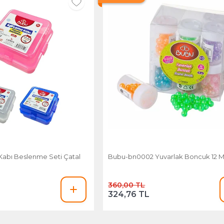
abı Beslenme Seti Çatal
Bubu-bn0002 Yuvarlak Boncuk 12 Mm
360,00 TL
324,76 TL