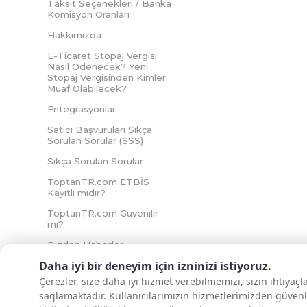
Taksit Seçenekleri / Banka
Komisyon Oranları
Hakkımızda
E-Ticaret Stopaj Vergisi:
Nasıl Ödenecek? Yeni
Stopaj Vergisinden Kimler
Muaf Olabilecek?
Entegrasyonlar
Satıcı Başvuruları Sıkça
Sorulan Sorular (SSS)
Sıkça Sorulan Sorular
ToptanTR.com ETBİS
Kayıtlı mıdır?
ToptanTR.com Güvenilir
mi?
Bizden Haberler
Daha iyi bir deneyim için izninizi istiyoruz.
Çerezler, size daha iyi hizmet verebilmemizi, sizin ihtiyaç
sağlamaktadır. Kullanıcılarımızın hizmetlerimizden güvenl