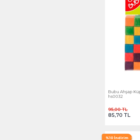
Bubu Ahşap Küpl
hs0032
95,00 TL
85,70 TL
%10 İndirim