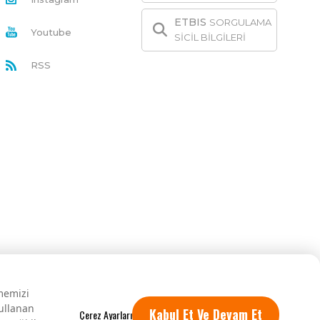
ETBIS
SORGULAMA
Youtube
SİCİL BİLGİLERİ
RSS
rmemizi
kullanan
Kabul Et Ve Devam Et