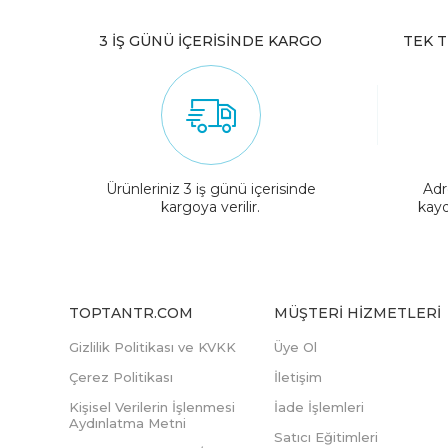
3 İŞ GÜNÜ İÇERİSİNDE KARGO
TEK T
Ürünleriniz 3 iş günü içerisinde
Adr
kargoya verilir.
kayd
TOPTANTR.COM
MÜŞTERI HIZMETLERI
Gizlilik Politikası ve KVKK
Üye Ol
Çerez Politikası
İletişim
Kişisel Verilerin İşlenmesi
İade İşlemleri
Aydınlatma Metni
Satıcı Eğitimleri