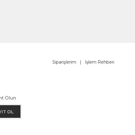
Siparişlerim
|
İşlem Rehberi
ıt Olun
YIT OL