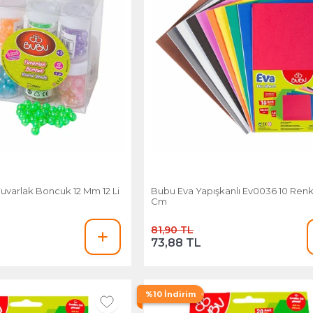
varlak Boncuk 12 Mm 12 Li
Bubu Eva Yapışkanlı Ev0036 10 Ren
Cm
81,90 TL
73,88 TL
%10 İndirim