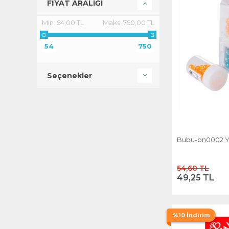
FİYAT ARALIĞI
Min:
54,00 TL
Maks:
750,00 TL
54
750
Seçenekler
Bubu-bn0002 Yu
54,60 TL
49,25 TL
%10 İndirim