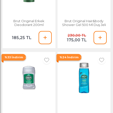
Brut Orıgınal Erkek
Brut Original Hair&body
Deodorant 200ml
Shower Gel 500 Ml Duş Jeli
230,00 TL
185,25 TL
175,00 TL
%33 İndirim
%24 İndirim