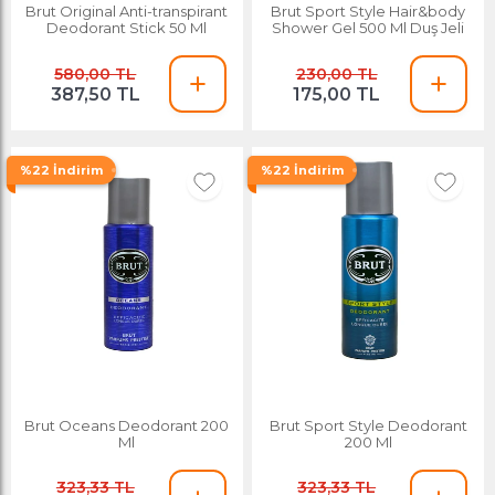
Brut Original Anti-transpirant
Brut Sport Style Hair&body
Deodorant Stick 50 Ml
Shower Gel 500 Ml Duş Jeli
580,00 TL
230,00 TL
387,50 TL
175,00 TL
%22 İndirim
%22 İndirim
Brut Oceans Deodorant 200
Brut Sport Style Deodorant
Ml
200 Ml
323,33 TL
323,33 TL