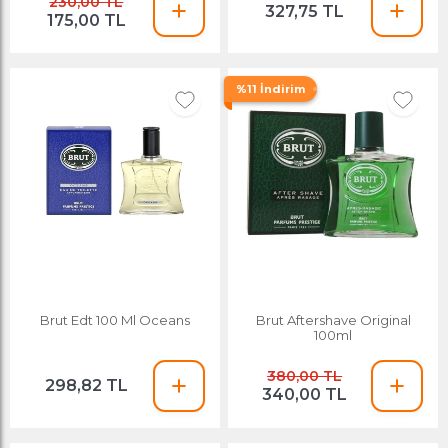
230,00 TL
327,75 TL
175,00 TL
%11 İndirim
Brut Edt 100 Ml Oceans
Brut Aftershave Original
100ml
380,00 TL
298,82 TL
340,00 TL