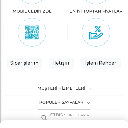
MOBİL CEBİNİZDE
EN İYİ TOPTAN FİYATLAR
Siparişlerim
İletişim
İşlem Rehberi
MÜŞTERI HIZMETLERI
POPÜLER SAYFALAR
ETBIS
SORGULAMA
SİCİL BİLGİLERİ