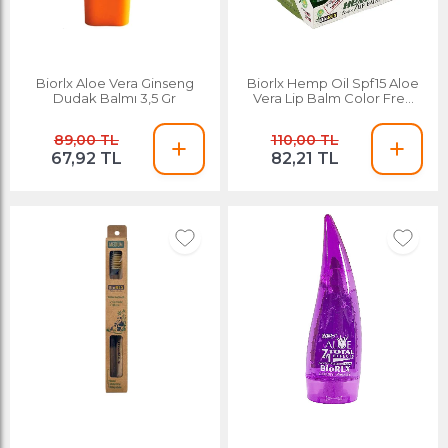
Biorlx Aloe Vera Ginseng
Biorlx Hemp Oil Spf15 Aloe
Dudak Balmı 3,5 Gr
Vera Lip Balm Color Free
Kenevir
89,00 TL
110,00 TL
67,92 TL
82,21 TL