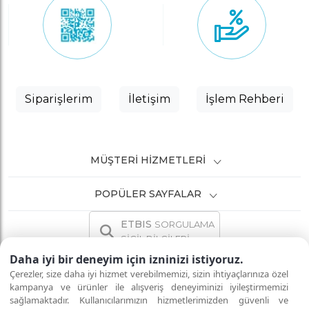
Siparişlerim
İletişim
İşlem Rehberi
MÜŞTERI HIZMETLERI
POPÜLER SAYFALAR
ETBIS
SORGULAMA
SİCİL BİLGİLERİ
Daha iyi bir deneyim için izninizi istiyoruz.
Çerezler, size daha iyi hizmet verebilmemizi, sizin ihtiyaçlarınıza özel
kampanya ve ürünler ile alışveriş deneyiminizi iyileştirmemizi
sağlamaktadır. Kullanıcılarımızın hizmetlerimizden güvenli ve
İNTERNETTE GÜVENLİ ALIŞVERİŞ