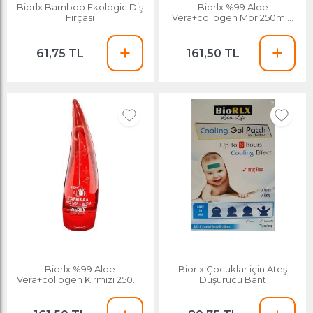
Biorlx Bamboo Ekologic Diş
Biorlx %99 Aloe
Fırçası
Vera+collogen Mor 250ml 7
Total Effect
61,75 TL
161,50 TL
Biorlx %99 Aloe
Biorlx Çocuklar için Ateş
Vera+collogen Kırmızı 250ml
Düşürücü Bant
Paprica