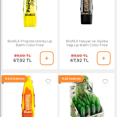
BioRLX Propolis Honey Lip
BioRLX Havyar ve Jojoba
Balm Color Free
Yağı Lip Balm Color Free
89,00 TL
89,00 TL
67,92 TL
67,92 TL
%24 İndirim
%25 İndirim