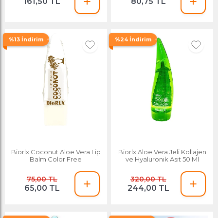
161,50 TL
80,75 TL
%13 İndirim
%24 İndirim
Biorlx Coconut Aloe Vera Lip
Biorlx Aloe Vera Jeli Kollajen
Balm Color Free
ve Hyaluronik Asit 50 Ml
75,00 TL
320,00 TL
65,00 TL
244,00 TL