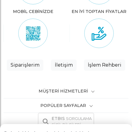
MOBİL CEBİNİZDE
EN İYİ TOPTAN FİYATLAR
Siparişlerim
İletişim
İşlem Rehberi
MÜŞTERI HIZMETLERI
POPÜLER SAYFALAR
ETBIS
SORGULAMA
SİCİL BİLGİLERİ