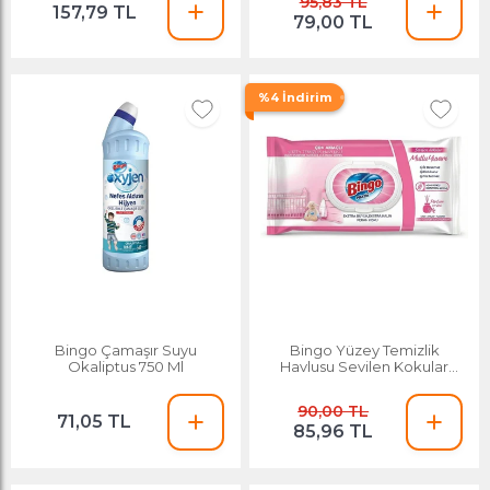
95,83 TL
157,79 TL
79,00 TL
%4 İndirim
Bingo Çamaşır Suyu
Bingo Yüzey Temizlik
Okaliptus 750 Ml
Havlusu Sevilen Kokular
Mutlu Yuvam Parfüm Etkisi 96
Lı
90,00 TL
71,05 TL
85,96 TL