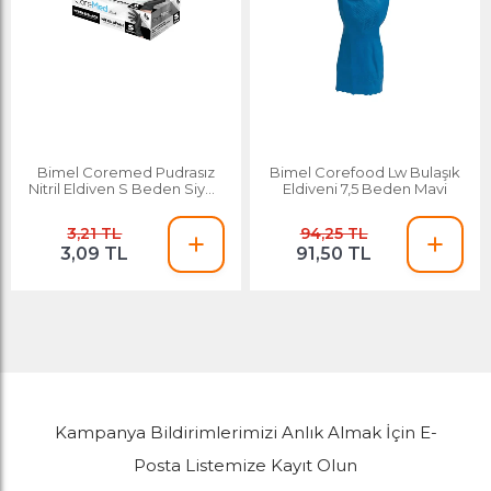
Bimel Coremed Pudrasız
Bimel Corefood Lw Bulaşık
Nitril Eldiven S Beden Siyah
Eldiveni 7,5 Beden Mavi
100'lü
3,21 TL
94,25 TL
3,09 TL
91,50 TL
Kampanya Bildirimlerimizi Anlık Almak İçin E-
Posta Listemize Kayıt Olun