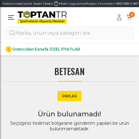
Hakkımızda
Excelle Sepet Doldur
Mobil Uygulama
Müşteri Hizmetleri 0850 888 0 887
0
Alt Kategoriler
Alt Kategoriler
Üreticiden Esnafa ÖZEL FİYATLAR
BETESAN
PAYLAS
Ürün bulunamadı!
Seçtiğiniz teslimat bölgesine gönderim yapılan bir ürün
bulunmamaktadır.