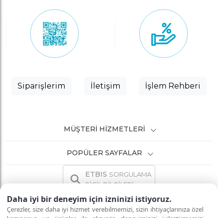
Siparişlerim
İletişim
İşlem Rehberi
MÜŞTERI HIZMETLERI
POPÜLER SAYFALAR
ETBIS
SORGULAMA
SİCİL BİLGİLERİ
Daha iyi bir deneyim için izninizi istiyoruz.
Çerezler, size daha iyi hizmet verebilmemizi, sizin ihtiyaçlarınıza özel