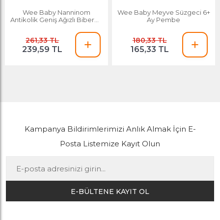
Wee Baby Nanninom
Wee Baby Meyve Süzgeci 6+
Antikolik Geniş Ağızlı Biberon
Ay Pembe
150 Ml
261,33 TL
180,33 TL
239,59 TL
165,33 TL
Kampanya Bildirimlerimizi Anlık Almak İçin E-
Posta Listemize Kayıt Olun
E-BÜLTENE KAYIT OL