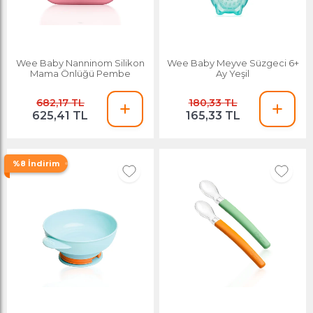
Wee Baby Nanninom Silikon
Wee Baby Meyve Süzgeci 6+
Mama Önlüğü Pembe
Ay Yeşil
682,17 TL
180,33 TL
625,41 TL
165,33 TL
%8 İndirim