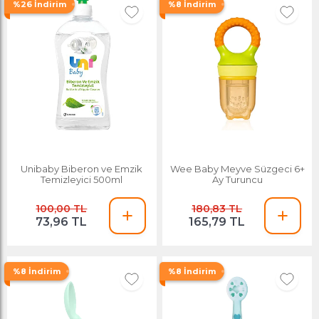
%26 İndirim
%8 İndirim
Unibaby Biberon ve Emzik
Wee Baby Meyve Süzgeci 6+
Temizleyici 500ml
Ay Turuncu
100,00 TL
180,83 TL
73,96 TL
165,79 TL
%8 İndirim
%8 İndirim