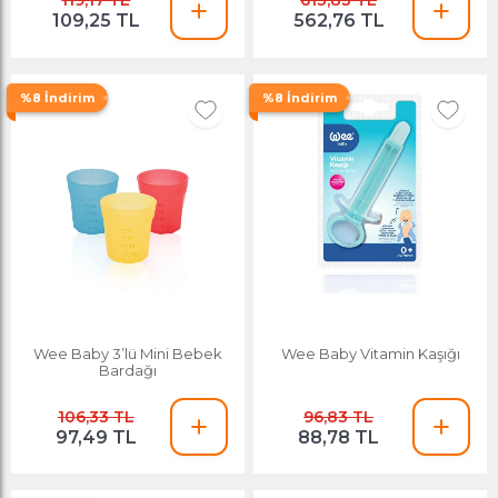
119,17 TL
613,83 TL
109,25 TL
562,76 TL
%8 İndirim
%8 İndirim
Wee Baby 3’lü Mini Bebek
Wee Baby Vitamin Kaşığı
Bardağı
106,33 TL
96,83 TL
97,49 TL
88,78 TL