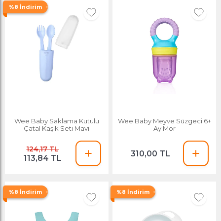
%8 İndirim
Wee Baby Saklama Kutulu
Wee Baby Meyve Süzgeci 6+
Çatal Kaşık Seti Mavi
Ay Mor
124,17 TL
310,00 TL
113,84 TL
%8 İndirim
%8 İndirim