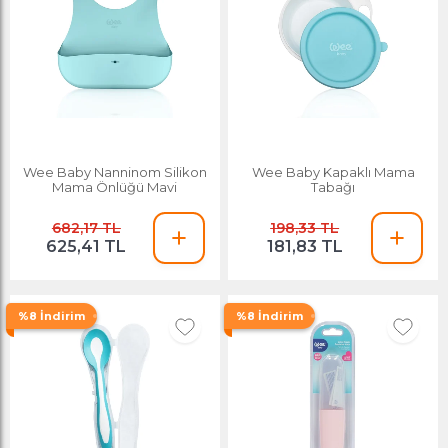
Wee Baby Nanninom Silikon
Wee Baby Kapaklı Mama
Mama Önlüğü Mavi
Tabağı
682,17 TL
198,33 TL
625,41 TL
181,83 TL
%8 İndirim
%8 İndirim