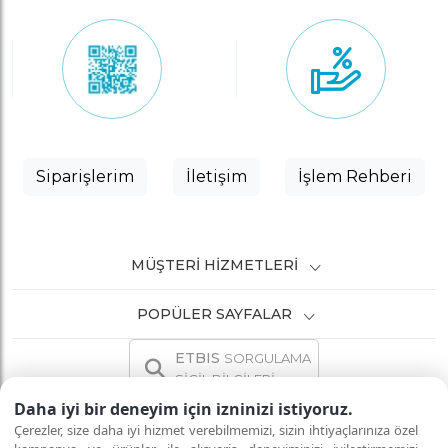
Siparişlerim
İletişim
İşlem Rehberi
MÜŞTERI HIZMETLERI
POPÜLER SAYFALAR
ETBIS
SORGULAMA
SİCİL BİLGİLERİ
Daha iyi bir deneyim için izninizi istiyoruz.
Çerezler, size daha iyi hizmet verebilmemizi, sizin ihtiyaçlarınıza özel