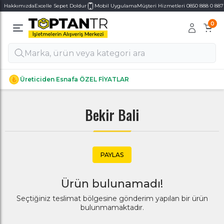
Hakkımızda
Excelle Sepet Doldur
Mobil Uygulama
Müşteri Hizmetleri 0850 888 0 887
0
Alt Kategoriler
Alt Kategoriler
Üreticiden Esnafa ÖZEL FİYATLAR
Bekir Bali
PAYLAS
Ürün bulunamadı!
Seçtiğiniz teslimat bölgesine gönderim yapılan bir ürün
bulunmamaktadır.