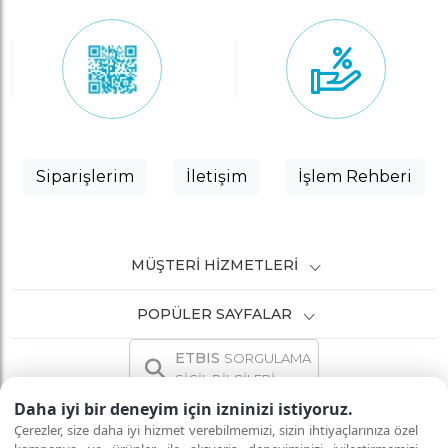
Siparişlerim
İletişim
İşlem Rehberi
MÜŞTERI HIZMETLERI
POPÜLER SAYFALAR
ETBIS
SORGULAMA
SİCİL BİLGİLERİ
Daha iyi bir deneyim için izninizi istiyoruz.
Çerezler, size daha iyi hizmet verebilmemizi, sizin ihtiyaçlarınıza özel