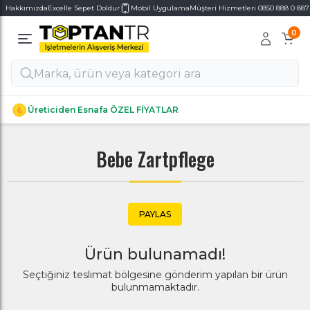
Hakkımızda
Excelle Sepet Doldur
Mobil Uygulama
Müşteri Hizmetleri 0850 888 0 887
0
Alt Kategoriler
Alt Kategoriler
Üreticiden Esnafa ÖZEL FİYATLAR
Bebe Zartpflege
PAYLAS
Ürün bulunamadı!
Seçtiğiniz teslimat bölgesine gönderim yapılan bir ürün
bulunmamaktadır.