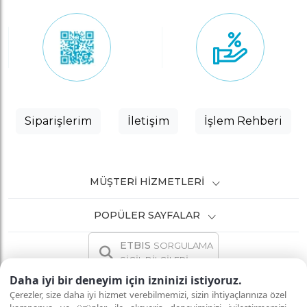
Siparişlerim
İletişim
İşlem Rehberi
MÜŞTERI HIZMETLERI
POPÜLER SAYFALAR
ETBIS
SORGULAMA
SİCİL BİLGİLERİ
Daha iyi bir deneyim için izninizi istiyoruz.
Çerezler, size daha iyi hizmet verebilmemizi, sizin ihtiyaçlarınıza özel