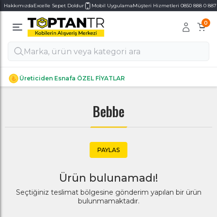
Hakkımızda
Excelle Sepet Doldur
Mobil Uygulama
Müşteri Hizmetleri 0850 888 0 887
0
Alt Kategoriler
Alt Kategoriler
Üreticiden Esnafa ÖZEL FİYATLAR
Bebbe
PAYLAS
Ürün bulunamadı!
Seçtiğiniz teslimat bölgesine gönderim yapılan bir ürün
bulunmamaktadır.