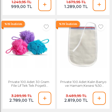
1.249,95 TL
1.679,95 TL
999,00 TL
1.289,00 TL
%15 İndirim
%19 İndirim
Private 100 Adet 30 Gram
Private 100 Adet Kalın Banyo
File Lif Tek Tek Poşetli
ve Hamam Kesesi %50
Yüksek Kalite Banyo Lifi
Doğal Floş İplik Yüksek
3.289,95 TL
3.489,95 TL
2.789,00 TL
2.819,00 TL