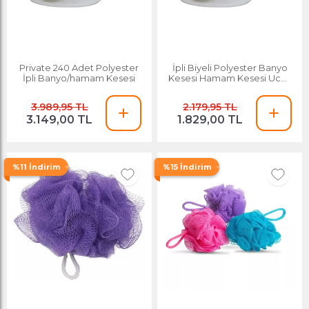
Private 240 Adet Polyester
İpli Biyeli Polyester Banyo
İpli Banyo/hamam Kesesi
Kesesi Hamam Kesesi Ucuz
Kese 96 Adet
3.989,95 TL
2.179,95 TL
3.149,00 TL
1.829,00 TL
%11 İndirim
%15 İndirim