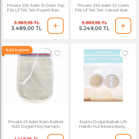
Private 250 Adet 15 Gram Top
Private 250 Adet 30 Gram
File Lif Tek Tek Poşetli Banyo
File Lif Tek Tek Yüksek Kalite
Lifi
Poşetli Banyo Lifi
3.989,95 TL
5.989,95 TL
3.489,00 TL
5.249,00 TL
%20 İndirim
Private 25 Adet Kalın Kaliteli
Eratos Doğal Kabak Lifli
%50 Doğal Floş Hamam
Hakiki Yüz Kesesi Banyo
Kesesi
Hamam Kesesi