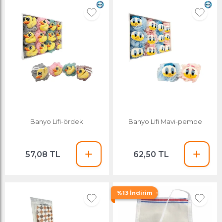
Banyo Lifi-ördek
Banyo Lifi Mavi-pembe
57,08 TL
62,50 TL
%13 İndirim