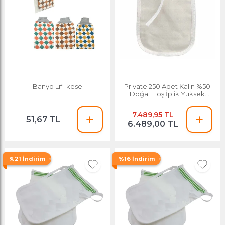
Banyo Lifi-kese
Private 250 Adet Kalın %50
Doğal Floş İplik Yüksek
Banyo ve Hamam Kesesi
7.489,95 TL
51,67 TL
6.489,00 TL
%21 İndirim
%16 İndirim