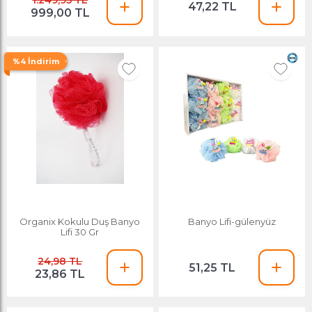
1.249,95 TL
47,22 TL
999,00 TL
%4 İndirim
Organix Kokulu Duş Banyo
Banyo Lifi-gülenyüz
Lifi 30 Gr
24,98 TL
51,25 TL
23,86 TL