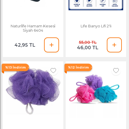
Naturli̇fe Hamam Kesesi̇
Life Banyo Lifi 2'li
Si̇yah 6404
55,00 TL
42,95 TL
46,00 TL
%13 İndirim
%12 İndirim