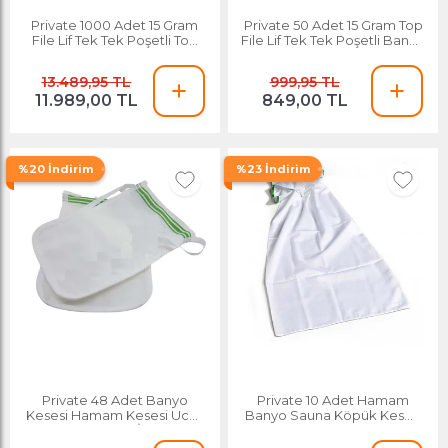
Private 1000 Adet 15 Gram
Private 50 Adet 15 Gram Top
File Lif Tek Tek Poşetli Top
File Lif Tek Tek Poşetli Banyo
Banyo Lifi
Lifi
13.489,95 TL
999,95 TL
11.989,00 TL
849,00 TL
%20 İndirim
%23 İndirim
Private 48 Adet Banyo
Private 10 Adet Hamam
Kesesi Hamam Kesesi Ucuz
Banyo Sauna Köpük Kesesi
Kese Polyester İpli Biyeli
Köpük Torbası Kaliteli