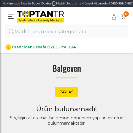
Hakkımızda
Excelle Sepet Doldur
Mobil Uygulama
Müşteri Hizmetleri 0850 888 0 887
0
Alt Kategoriler
Alt Kategoriler
Üreticiden Esnafa ÖZEL FİYATLAR
Balgeven
PAYLAS
Ürün bulunamadı!
Seçtiğiniz teslimat bölgesine gönderim yapılan bir ürün
bulunmamaktadır.