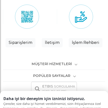
Siparişlerim
İletişim
İşlem Rehberi
MÜŞTERI HIZMETLERI
POPÜLER SAYFALAR
ETBIS
SORGULAMA
SİCİL BİLGİLERİ
Daha iyi bir deneyim için izninizi istiyoruz.
Çerezler, size daha iyi hizmet verebilmemizi, sizin ihtiyaçlarınıza özel