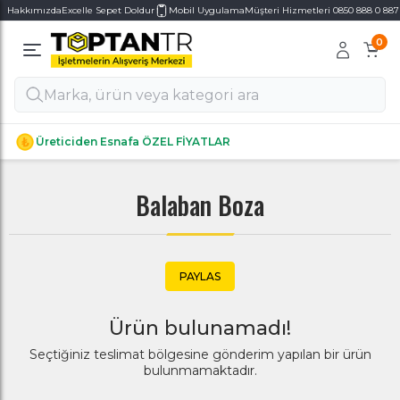
Hakkımızda
Excelle Sepet Doldur
Mobil Uygulama
Müşteri Hizmetleri 0850 888 0 887
0
Alt Kategoriler
Alt Kategoriler
Üreticiden Esnafa ÖZEL FİYATLAR
Balaban Boza
PAYLAS
Ürün bulunamadı!
Seçtiğiniz teslimat bölgesine gönderim yapılan bir ürün
bulunmamaktadır.