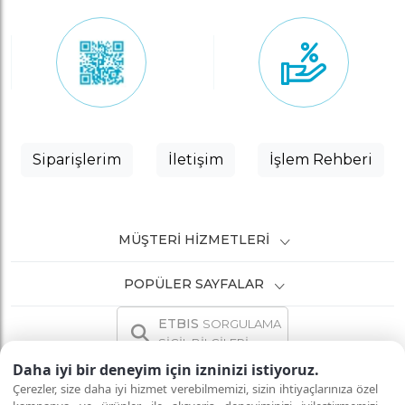
Siparişlerim
İletişim
İşlem Rehberi
MÜŞTERI HIZMETLERI
POPÜLER SAYFALAR
ETBIS
SORGULAMA
SİCİL BİLGİLERİ
Daha iyi bir deneyim için izninizi istiyoruz.
Çerezler, size daha iyi hizmet verebilmemizi, sizin ihtiyaçlarınıza özel