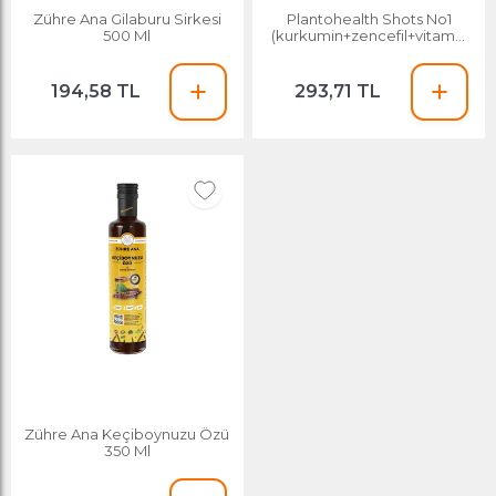
Zühre Ana Gilaburu Sirkesi
Plantohealth Shots No1
500 Ml
(kurkumin+zencefil+vitamin
C+koenzim Q10)
194,58 TL
293,71 TL
Zühre Ana Keçiboynuzu Özü
350 Ml