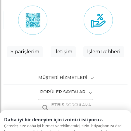
Siparişlerim
İletişim
İşlem Rehberi
MÜŞTERI HIZMETLERI
POPÜLER SAYFALAR
ETBIS
SORGULAMA
SİCİL BİLGİLERİ
Daha iyi bir deneyim için izninizi istiyoruz.
Çerezler, size daha iyi hizmet verebilmemizi, sizin ihtiyaçlarınıza özel