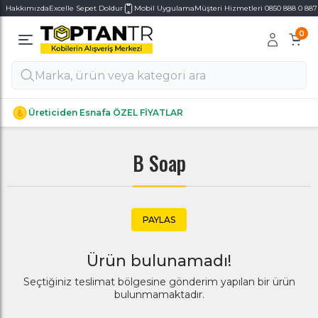
Hakkımızda
Excelle Sepet Doldur
Mobil Uygulama
Müşteri Hizmetleri 0850 888 0 887
0
Alt Kategoriler
Alt Kategoriler
Üreticiden Esnafa ÖZEL FİYATLAR
B Soap
PAYLAS
Ürün bulunamadı!
Seçtiğiniz teslimat bölgesine gönderim yapılan bir ürün
bulunmamaktadır.