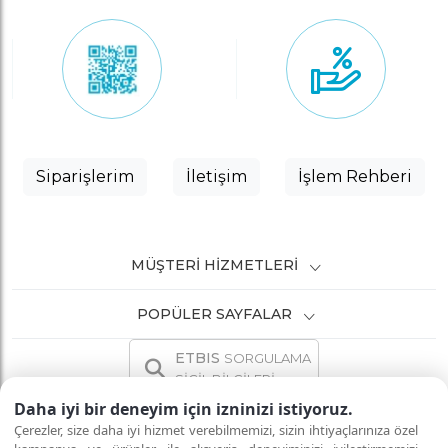
Siparişlerim
İletişim
İşlem Rehberi
MÜŞTERI HIZMETLERI
POPÜLER SAYFALAR
ETBIS
SORGULAMA
SİCİL BİLGİLERİ
Daha iyi bir deneyim için izninizi istiyoruz.
Çerezler, size daha iyi hizmet verebilmemizi, sizin ihtiyaçlarınıza özel