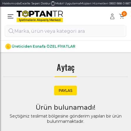
Hakkımızda
Excelle Sepet Doldur
Mobil Uygulama
Müşteri Hizmetleri 0850 888 0 887
0
Alt Kategoriler
Alt Kategoriler
Üreticiden Esnafa ÖZEL FİYATLAR
Aytaç
PAYLAS
Ürün bulunamadı!
Seçtiğiniz teslimat bölgesine gönderim yapılan bir ürün
bulunmamaktadır.