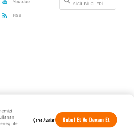
Youtube
SİCİL BİLGİLERİ
RSS
rmemizi
kullanan
Kabul Et Ve Devam Et
eneği ile
Tüm hakları saklıdır.