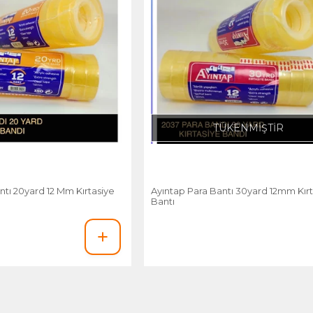
TÜKENMİŞTİR
ntı 20yard 12 Mm Kırtasiye
Ayıntap Para Bantı 30yard 12mm Kır
Bantı