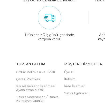
3 İŞ GÜNÜ İÇERİSİNDE KARGO
TEK T
Ürünleriniz 3 iş günü içerisinde
Adr
kargoya verilir.
kayd
TOPTANTR.COM
MÜŞTERI HIZMETLERI
Gizlilik Politikası ve KVKK
Üye Ol
Çerez Politikası
İletişim
Kişisel Verilerin İşlenmesi
İade İşlemleri
Aydınlatma Metni
Satıcı Eğitimleri
Taksit Seçenekleri / Banka
Komisyon Oranları