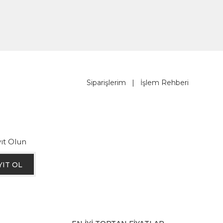
Siparişlerim
|
İşlem Rehberi
ıt Olun
YIT OL