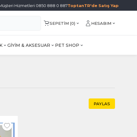
Müşteri Hizmetleri 0850 888 0 887
ToptanTR'de Satış Yap
SEPETIM (
0
)
HESABIM
K
GİYİM & AKSESUAR
PET SHOP
PAYLAS