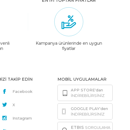
EN İYİ TOPTAN FİYATLAR
venli
Kampanya ürünlerinde en uygun
ın
fiyatlar
BİZİ TAKİP EDİN
MOBİL UYGULAMALAR
APP STORE'dan
Facebook
İNDİREBİLİRSİNİZ
X
GOOGLE PLAY'den
İNDİREBİLİRSİNİZ
Instagram
ETBIS
SORGULAMA