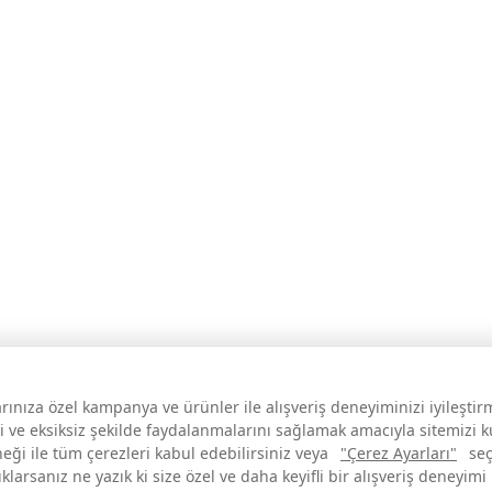
larınıza özel kampanya ve ürünler ile alışveriş deneyiminizi iyileşti
i ve eksiksiz şekilde faydalanmalarını sağlamak amacıyla sitemizi 
neği ile tüm çerezleri kabul edebilirsiniz veya
"Çerez Ayarları"
seç
larsanız ne yazık ki size özel ve daha keyifli bir alışveriş deneyimi