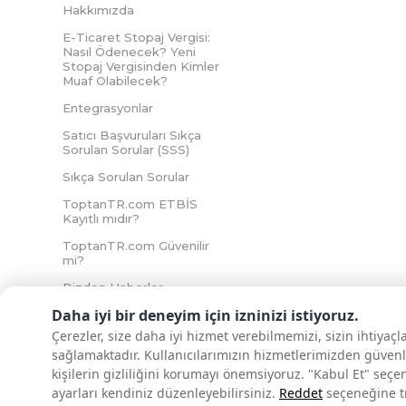
Hakkımızda
E-Ticaret Stopaj Vergisi:
Nasıl Ödenecek? Yeni
Stopaj Vergisinden Kimler
Muaf Olabilecek?
Entegrasyonlar
Satıcı Başvuruları Sıkça
Sorulan Sorular (SSS)
Sıkça Sorulan Sorular
ToptanTR.com ETBİS
Kayıtlı mıdır?
ToptanTR.com Güvenilir
mi?
Bizden Haberler
Daha iyi bir deneyim için izninizi istiyoruz.
Çerezler, size daha iyi hizmet verebilmemizi, sizin ihtiyaç
sağlamaktadır. Kullanıcılarımızın hizmetlerimizden güvenl
İNTERNETTE GÜVENLİ ALIŞVERİŞ
kişilerin gizliliğini korumayı önemsiyoruz. "Kabul Et" seçe
ayarları kendiniz düzenleyebilirsiniz.
Reddet
seçeneğine tık