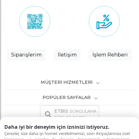
Siparişlerim
İletişim
İşlem Rehberi
MÜŞTERI HIZMETLERI
POPÜLER SAYFALAR
ETBIS
SORGULAMA
SİCİL BİLGİLERİ
Daha iyi bir deneyim için izninizi istiyoruz.
Çerezler, size daha iyi hizmet verebilmemizi, sizin ihtiyaçlarınıza özel