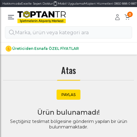
Hakkımızda
Excelle Sepet Doldur
Mobil Uygulama
Müşteri Hizmetleri 0850 888 0 887
0
Alt Kategoriler
Alt Kategoriler
Üreticiden Esnafa ÖZEL FİYATLAR
Atas
PAYLAS
Ürün bulunamadı!
Seçtiğiniz teslimat bölgesine gönderim yapılan bir ürün
bulunmamaktadır.