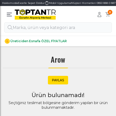
Hakkımızda
Excelle Sepet Doldur
Mobil Uygulama
Müşteri Hizmetleri 0850 888 0 887
0
Alt Kategoriler
Alt Kategoriler
Üreticiden Esnafa ÖZEL FİYATLAR
Arow
PAYLAS
Ürün bulunamadı!
Seçtiğiniz teslimat bölgesine gönderim yapılan bir ürün
bulunmamaktadır.