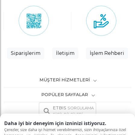
Siparişlerim
İletişim
İşlem Rehberi
MÜŞTERI HIZMETLERI
POPÜLER SAYFALAR
ETBIS
SORGULAMA
SİCİL BİLGİLERİ
Daha iyi bir deneyim için izninizi istiyoruz.
Çerezler, size daha iyi hizmet verebilmemizi, sizin ihtiyaçlarınıza özel