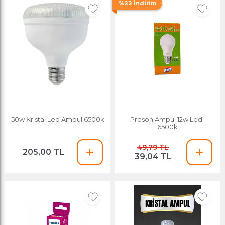
%22 İndirim
50w Kristal Led Ampul 6500k
Proson Ampul 12w Led-
6500k
49,79 TL
205,00 TL
39,04 TL