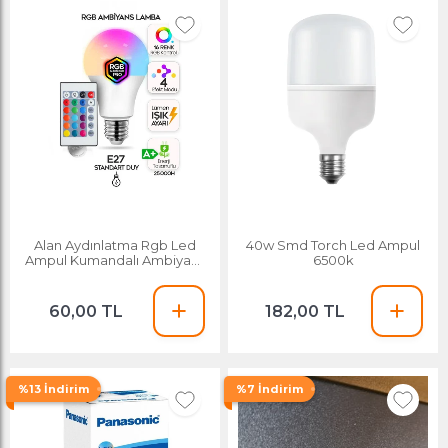
Alan Aydınlatma Rgb Led
40w Smd Torch Led Ampul
Ampul Kumandalı Ambiyans
6500k
Aydınlatma
60,00 TL
182,00 TL
%13 İndirim
%7 İndirim