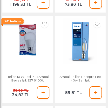
1.242,50 TL
110,00 TL
1.198,33 TL
73,80 TL
%11 İndirim
Helios 10 W Led Plus Ampül
Ampul Philips Corepro Led
Beyaz İşık E27 6400k
40w Sarı Işık
39,00 TL
89,81 TL
34,82 TL