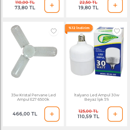
110,00 TL
22,50 TL
73,80 TL
19,80 TL
%12 İndirim
35w Kristal Pervane Led
İtalyano Led Ampul 30w
Ampul E27 6500k
Beyaz İşık 5'li
125,00 TL
466,00 TL
110,59 TL