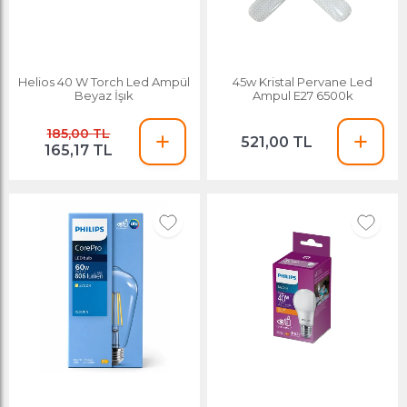
Helios 40 W Torch Led Ampül
45w Kristal Pervane Led
Beyaz İşık
Ampul E27 6500k
185,00 TL
521,00 TL
165,17 TL