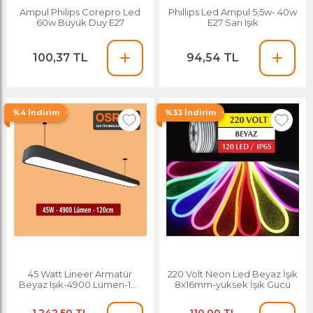
Ampul Philips Corepro Led
Phıllıps Led Ampul 5,5w- 40w
60w Büyük Duy E27
E27 Sarı Işık
100,37 TL
94,54 TL
%4 İndirim
%33 İndirim
45 Watt Lineer Armatür
220 Volt Neon Led Beyaz İşık
Beyaz Işık-4900 Lümen-120
8x16mm-yüksek İşık Gücü
Cm