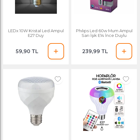
LEDx 10W Kristal Led Ampul
Phılıps Led 60w Mum Ampul
E27 Duy
Sarı İşık E14 İnce Duylu
59,90 TL
239,99 TL