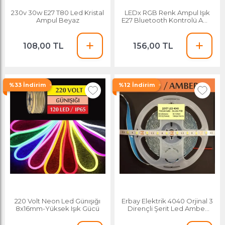
230v 30w E27 T80 Led Kristal
LEDx RGB Renk Ampul Işık
Ampul Beyaz
E27 Bluetooth Kontrolü Akıllı
Müzik Ses Hoparlör
Lambaları
108,00 TL
156,00 TL
%33 İndirim
%12 İndirim
220 Volt Neon Led Günışığı
Erbay Elektrik 4040 Orjinal 3
8x16mm-Yüksek Işık Gücü
Dirençli Şerit Led Amber
Turuncu Metre Bazlı