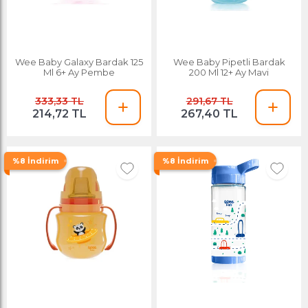
Wee Baby Galaxy Bardak 125
Wee Baby Pipetli Bardak
Ml 6+ Ay Pembe
200 Ml 12+ Ay Mavi
333,33 TL
291,67 TL
214,72 TL
267,40 TL
%8 İndirim
%8 İndirim