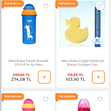
%8 İndirim
%8 İndirim
Wee Baby Pipetli Bardak
Wee Baby Doğal Selülozik
300 Ml 6+ Ay Mavi
Banyo Süngeri Sarı
299,50 TL
113,33 TL
274,58 TL
103,90 TL
%8 İndirim
%8 İndirim