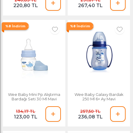
240,83 TL
291,67 TL
220,80 TL
267,40 TL
%8 İndirim
%8 İndirim
Wee Baby Mini Pp Alıştırma
Wee Baby Galaxy Bardak
Bardağı Seti 30 Ml Mavi
250 Ml 6+ Ay Mavi
134,17 TL
257,50 TL
123,00 TL
236,08 TL