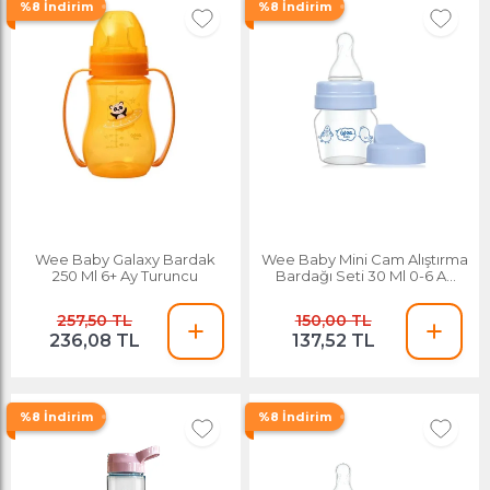
%8 İndirim
%8 İndirim
Wee Baby Galaxy Bardak
Wee Baby Mini Cam Alıştırma
250 Ml 6+ Ay Turuncu
Bardağı Seti 30 Ml 0-6 Ay
Mavi
257,50 TL
150,00 TL
236,08 TL
137,52 TL
%8 İndirim
%8 İndirim