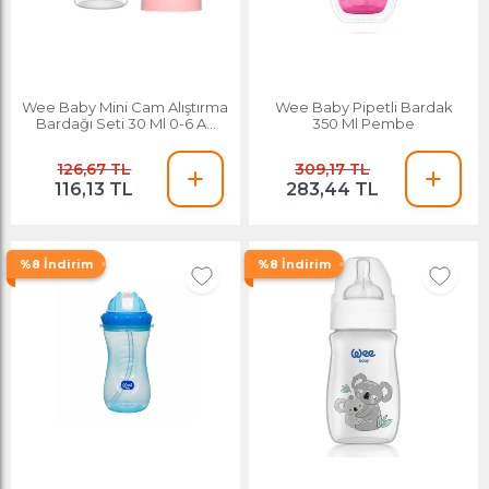
Wee Baby Mini Cam Alıştırma
Wee Baby Pipetli Bardak
Bardağı Seti 30 Ml 0-6 Ay
350 Ml Pembe
Pembe
126,67 TL
309,17 TL
116,13 TL
283,44 TL
%8 İndirim
%8 İndirim