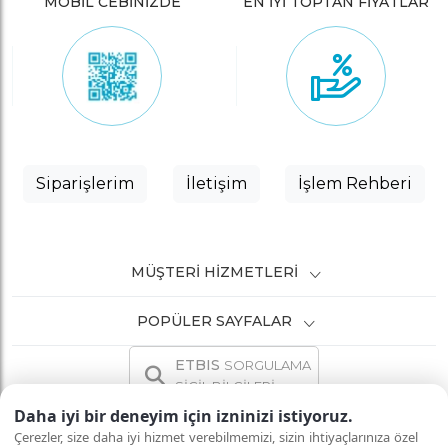
MOBİL CEBİNİZDE
EN İYİ TOPTAN FİYATLAR
Siparişlerim
İletişim
İşlem Rehberi
MÜŞTERI HIZMETLERI
POPÜLER SAYFALAR
ETBIS
SORGULAMA
SİCİL BİLGİLERİ
Daha iyi bir deneyim için izninizi istiyoruz.
Çerezler, size daha iyi hizmet verebilmemizi, sizin ihtiyaçlarınıza özel