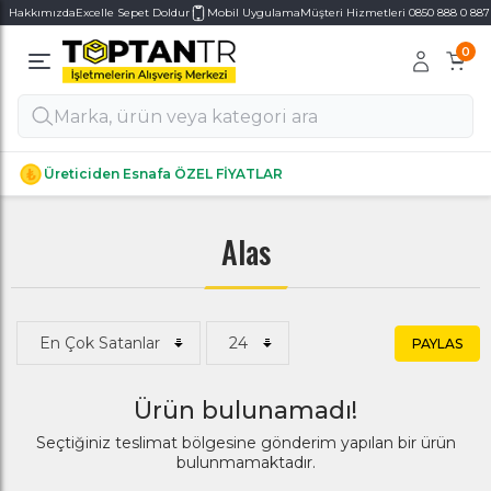
Hakkımızda
Excelle Sepet Doldur
Mobil Uygulama
Müşteri Hizmetleri 0850 888 0 887
0
Alt Kategoriler
Alt Kategoriler
Üreticiden Esnafa ÖZEL FİYATLAR
Alas
PAYLAS
Ürün bulunamadı!
Seçtiğiniz teslimat bölgesine gönderim yapılan bir ürün
bulunmamaktadır.