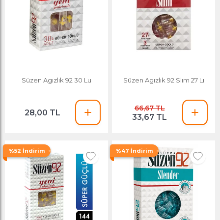
Süzen Agızlık 92 30 Lu
Süzen Agızlık 92 Slım 27 Lı
66,67 TL
28,00 TL
33,67 TL
%52 İndirim
%47 İndirim