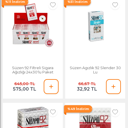
%11 İndirim
%51 İndirim
Süzen 92 Filtreli Sigara
Süzen Agızlık 92 Slender 30
Ağızlığı 24x30'lu Paket
Lu
645,00 TL
66,67 TL
575,00 TL
32,92 TL
%49 İndirim