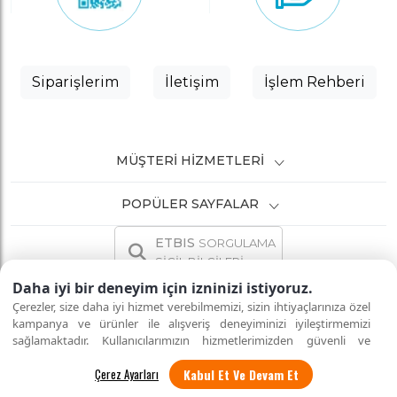
Siparişlerim
İletişim
İşlem Rehberi
MÜŞTERI HIZMETLERI
POPÜLER SAYFALAR
ETBIS
SORGULAMA
SİCİL BİLGİLERİ
Daha iyi bir deneyim için izninizi istiyoruz.
Çerezler, size daha iyi hizmet verebilmemizi, sizin ihtiyaçlarınıza özel
kampanya ve ürünler ile alışveriş deneyiminizi iyileştirmemizi
sağlamaktadır. Kullanıcılarımızın hizmetlerimizden güvenli ve
İNTERNETTE GÜVENLİ ALIŞVERİŞ
Tüm hakları saklıdır.
eksiksiz şekilde faydalanmalarını sağlamak amacıyla sitemizi
Kabul Et Ve Devam Et
kullanan kişilerin gizliliğini korumayı önemsiyoruz. "Kabul Et"
seçeneği ile tüm çerezleri kabul edebilirsiniz veya
"Çerez Ayarları"