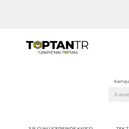
Kampan
3 İŞ GÜNÜ İÇERİSİNDE KARGO
TEK T