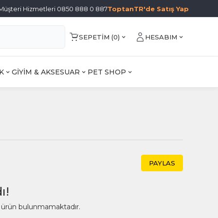
Müşteri Hizmetleri 0850 888 0 887
ToptanTR'de Satış Yap
SEPETIM (
0
)
HESABIM
K
GİYİM & AKSESUAR
PET SHOP
PAYLAS
ı!
ir ürün bulunmamaktadır.