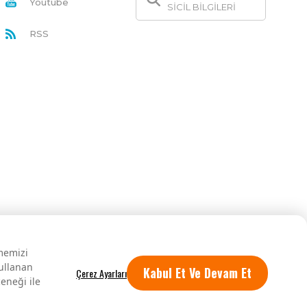
Youtube
SİCİL BİLGİLERİ
RSS
rmemizi
kullanan
Kabul Et Ve Devam Et
eneği ile
Tüm hakları saklıdır.