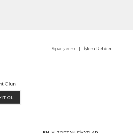
Siparişlerim
|
İşlem Rehberi
ıt Olun
YIT OL
EN İYİ TOPTAN FİYATLAR