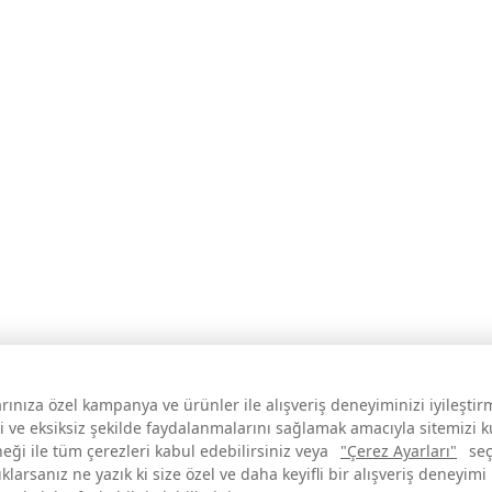
larınıza özel kampanya ve ürünler ile alışveriş deneyiminizi iyileşti
i ve eksiksiz şekilde faydalanmalarını sağlamak amacıyla sitemizi 
neği ile tüm çerezleri kabul edebilirsiniz veya
"Çerez Ayarları"
seç
larsanız ne yazık ki size özel ve daha keyifli bir alışveriş deneyimi