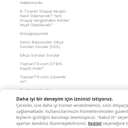
Hakkımızda
E-Ticaret Stopaj Vergisi:
Nasıl Ödenecek? Yeni
Stopaj Vergisinden Kimler
Muaf Olabilecek?
Entegrasyonlar
Satıcı Başvuruları Sıkça
Sorulan Sorular (SSS)
Sıkça Sorulan Sorular
ToptanTR.com ETBİS
Kayıtlı mıdır?
ToptanTR.com Güvenilir
mi?
Bizden Haberler
Daha iyi bir deneyim için izninizi istiyoruz.
Çerezler, size daha iyi hizmet verebilmemizi, sizin ihtiyaç
sağlamaktadır. Kullanıcılarımızın hizmetlerimizden güvenl
İNTERNETTE GÜVENLİ ALIŞVERİŞ
kişilerin gizliliğini korumayı önemsiyoruz. "Kabul Et" seçe
ayarları kendiniz düzenleyebilirsiniz.
Reddet
seçeneğine tık