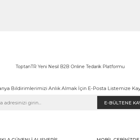
ToptanTR Yeni Nesil B2B Online Tedarik Platformu
ya Bildirimlerimizi Anlık Almak İçin E-Posta Listemize Kay
E-BÜLTENE KA
IKLA GÜVENLİ ALIŞVERİŞ
MOBİL CEBİNİZDE