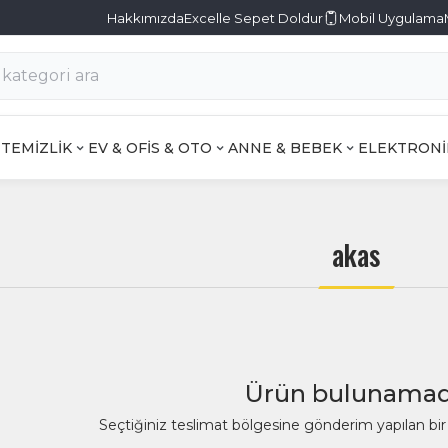
Hakkımızda
Excelle Sepet Doldur
Mobil Uygulama
TEMİZLİK
EV & OFİS & OTO
ANNE & BEBEK
ELEKTRONİ
akas
Ürün bulunamad
Seçtiğiniz teslimat bölgesine gönderim yapılan b