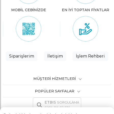
MOBİL CEBİNİZDE
EN İYİ TOPTAN FİYATLAR
Siparişlerim
İletişim
İşlem Rehberi
MÜŞTERI HIZMETLERI
POPÜLER SAYFALAR
ETBIS
SORGULAMA
SİCİL BİLGİLERİ