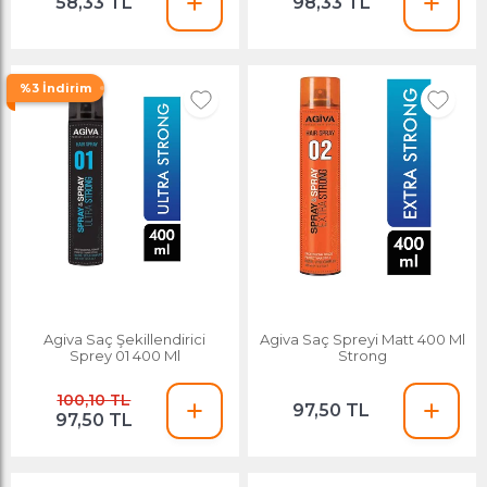
58,33 TL
98,33 TL
%3 İndirim
Agiva Saç Şekillendirici
Agiva Saç Spreyi Matt 400 Ml
Sprey 01 400 Ml
Strong
100,10 TL
97,50 TL
97,50 TL