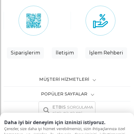
Siparişlerim
İletişim
İşlem Rehberi
MÜŞTERI HIZMETLERI
POPÜLER SAYFALAR
ETBIS
SORGULAMA
SİCİL BİLGİLERİ
Daha iyi bir deneyim için izninizi istiyoruz.
Çerezler, size daha iyi hizmet verebilmemizi, sizin ihtiyaçlarınıza özel