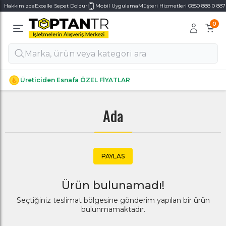
Hakkımızda
Excelle Sepet Doldur
Mobil Uygulama
Müşteri Hizmetleri 0850 888 0 887
0
Alt Kategoriler
Alt Kategoriler
Üreticiden Esnafa ÖZEL FİYATLAR
Ada
PAYLAS
Ürün bulunamadı!
Seçtiğiniz teslimat bölgesine gönderim yapılan bir ürün
bulunmamaktadır.