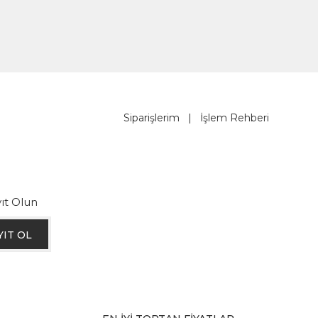
Siparişlerim
|
İşlem Rehberi
ıt Olun
YIT OL