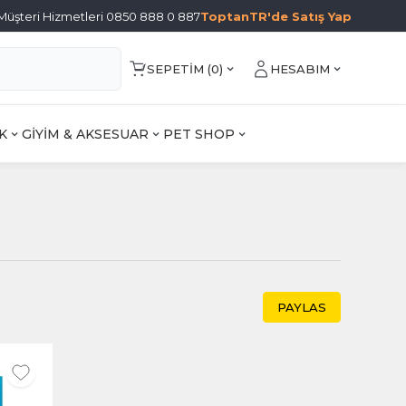
Müşteri Hizmetleri 0850 888 0 887
ToptanTR'de Satış Yap
SEPETIM (
0
)
HESABIM
K
GİYİM & AKSESUAR
PET SHOP
PAYLAS