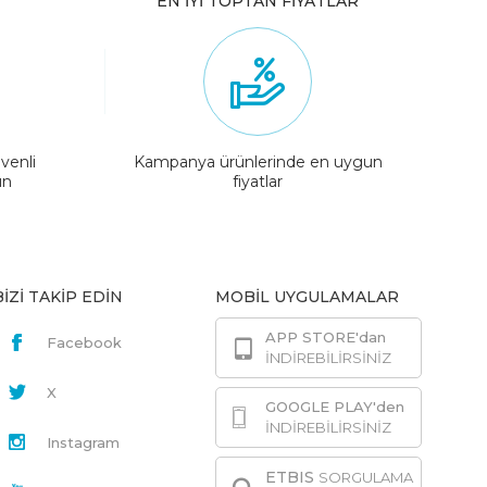
EN İYİ TOPTAN FİYATLAR
venli
Kampanya ürünlerinde en uygun
ın
fiyatlar
BİZİ TAKİP EDİN
MOBİL UYGULAMALAR
APP STORE'dan
Facebook
İNDİREBİLİRSİNİZ
X
GOOGLE PLAY'den
İNDİREBİLİRSİNİZ
Instagram
ETBIS
SORGULAMA