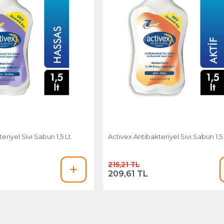
eriyel Sıvı Sabun 1,5 Lt
Activex Antibakteriyel Sıvı Sabun 1,5 
215,21 TL
209,61 TL