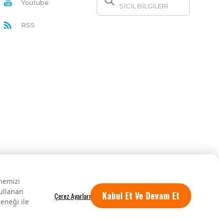
Youtube
SİCİL BİLGİLERİ
RSS
rmemizi
kullanan
Kabul Et Ve Devam Et
eneği ile
Tüm hakları saklıdır.