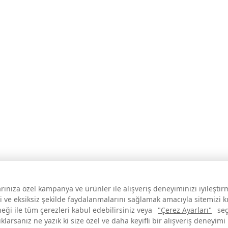
larınıza özel kampanya ve ürünler ile alışveriş deneyiminizi iyileşti
i ve eksiksiz şekilde faydalanmalarını sağlamak amacıyla sitemizi 
neği ile tüm çerezleri kabul edebilirsiniz veya
"Çerez Ayarları"
seç
larsanız ne yazık ki size özel ve daha keyifli bir alışveriş deneyimi