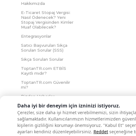
Hakkımızda
E-Ticaret Stopaj Vergisi:
Nasıl Ödenecek? Yeni
Stopaj Vergisinden Kimler
Muaf Olabilecek?
Entegrasyonlar
Satıcı Başvuruları Sıkça
Sorulan Sorular (SSS)
Sıkça Sorulan Sorular
ToptanTR.com ETBİS
Kayıtlı mıdır?
ToptanTR.com Güvenilir
mi?
Bizden Haberler
Daha iyi bir deneyim için izninizi istiyoruz.
Çerezler, size daha iyi hizmet verebilmemizi, sizin ihtiyaç
sağlamaktadır. Kullanıcılarımızın hizmetlerimizden güvenl
İNTERNETTE GÜVENLİ ALIŞVERİŞ
kişilerin gizliliğini korumayı önemsiyoruz. "Kabul Et" seçe
ayarları kendiniz düzenleyebilirsiniz.
Reddet
seçeneğine tık