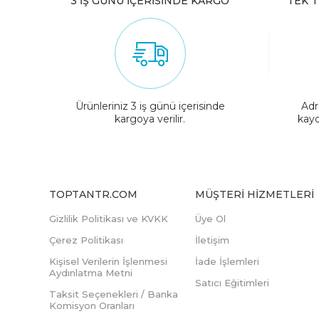
3 İŞ GÜNÜ İÇERİSİNDE KARGO
TEK T
Ürünleriniz 3 iş günü içerisinde
Adr
kargoya verilir.
kayd
TOPTANTR.COM
MÜŞTERI HIZMETLERI
Gizlilik Politikası ve KVKK
Üye Ol
Çerez Politikası
İletişim
Kişisel Verilerin İşlenmesi
İade İşlemleri
Aydınlatma Metni
Satıcı Eğitimleri
Taksit Seçenekleri / Banka
Komisyon Oranları