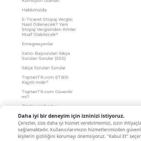
Komisyon Oranları
Hakkımızda
E-Ticaret Stopaj Vergisi:
Nasıl Ödenecek? Yeni
Stopaj Vergisinden Kimler
Muaf Olabilecek?
Entegrasyonlar
Satıcı Başvuruları Sıkça
Sorulan Sorular (SSS)
Sıkça Sorulan Sorular
ToptanTR.com ETBİS
Kayıtlı mıdır?
ToptanTR.com Güvenilir
mi?
Bizden Haberler
Daha iyi bir deneyim için izninizi istiyoruz.
Çerezler, size daha iyi hizmet verebilmemizi, sizin ihtiyaç
sağlamaktadır. Kullanıcılarımızın hizmetlerimizden güvenl
İNTERNETTE GÜVENLİ ALIŞVERİŞ
kişilerin gizliliğini korumayı önemsiyoruz. "Kabul Et" seçe