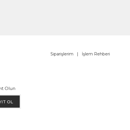
Siparişlerim
|
İşlem Rehberi
ıt Olun
YIT OL