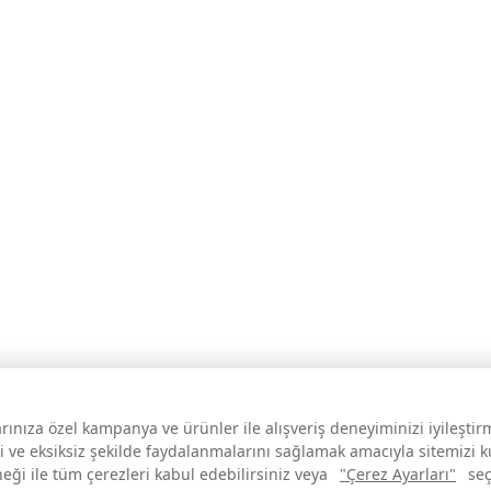
larınıza özel kampanya ve ürünler ile alışveriş deneyiminizi iyileşti
i ve eksiksiz şekilde faydalanmalarını sağlamak amacıyla sitemizi 
neği ile tüm çerezleri kabul edebilirsiniz veya
"Çerez Ayarları"
seç