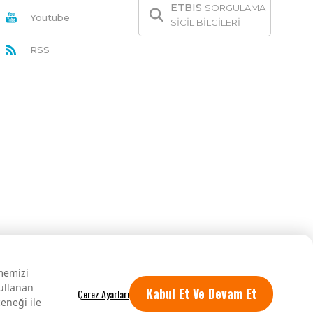
ETBIS
SORGULAMA
Youtube
SİCİL BİLGİLERİ
RSS
rmemizi
kullanan
Kabul Et Ve Devam Et
eneği ile
Tüm hakları saklıdır.