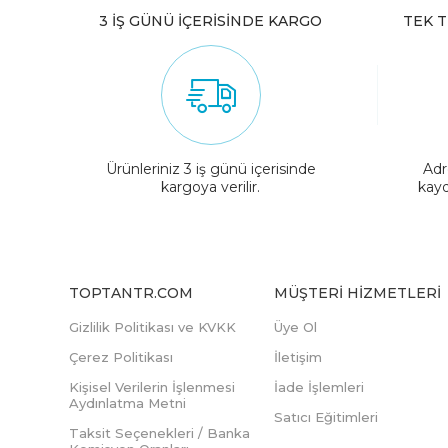
3 İŞ GÜNÜ İÇERİSİNDE KARGO
TEK T
Ürünleriniz 3 iş günü içerisinde
Adr
kargoya verilir.
kayd
TOPTANTR.COM
MÜŞTERI HIZMETLERI
Gizlilik Politikası ve KVKK
Üye Ol
Çerez Politikası
İletişim
Kişisel Verilerin İşlenmesi
İade İşlemleri
Aydınlatma Metni
Satıcı Eğitimleri
Taksit Seçenekleri / Banka