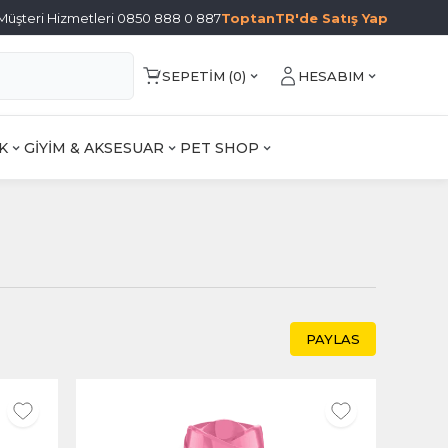
Müşteri Hizmetleri 0850 888 0 887
ToptanTR'de Satış Yap
SEPETIM (
0
)
HESABIM
K
GİYİM & AKSESUAR
PET SHOP
PAYLAS