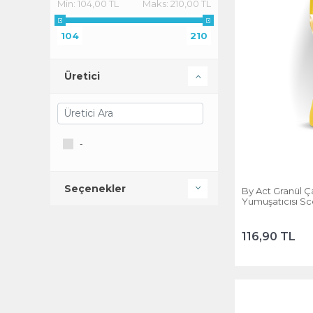
Min:
104,00 TL
Maks:
210,00 TL
104
210
Üretici
-
Seçenekler
By Act Granül 
Yumuşatıcısı Sc
116,90 TL