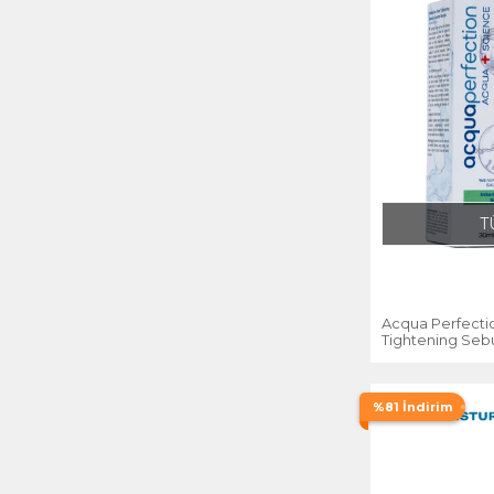
T
Acqua Perfecti
Tightening Seb
Nokta ve Sivilc
%81 İndirim