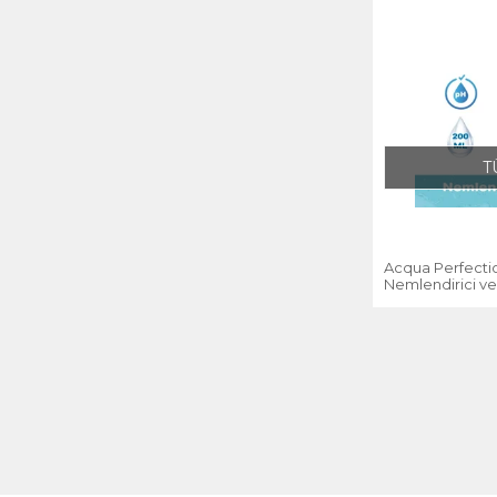
T
Acqua Perfectio
Nemlendirici ve 
200 Ml