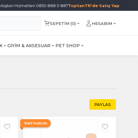
Müşteri Hizmetleri 0850 888 0 887
ToptanTR'de Satış Yap
SEPETIM (
0
)
HESABIM
K
GİYİM & AKSESUAR
PET SHOP
n
PAYLAS
%60 İndirim