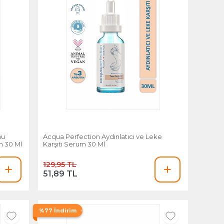
nu
Acqua Perfection Aydınlatıcı ve Leke
um 30 Ml
Karşıtı Serum 30 Ml
129,95 TL
51,89 TL
%77 İndirim