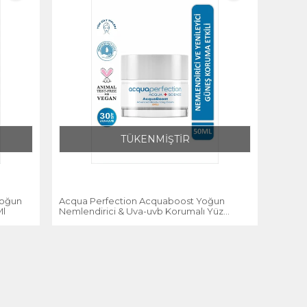
TÜKENMİŞTİR
Yoğun
Acqua Perfection Acquaboost Yoğun
Ml
Nemlendirici & Uva-uvb Korumalı Yüz
Kremi 50 Ml