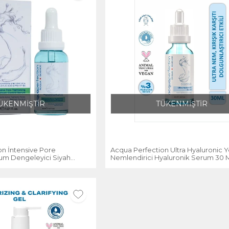
ÜKENMİŞTİR
TÜKENMİŞTİR
on İntensive Pore
Acqua Perfection Ultra Hyaluronic 
um Dengeleyici Siyah
Nemlendirici Hyaluronik Serum 30 
e Karşıtı Serum 30 Ml