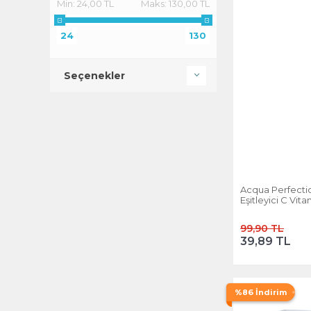
Min:
24,00 TL
Maks:
130,00 TL
24
130
Seçenekler
Acqua Perfectio
Eşitleyici C Vit
99,90 TL
39,89 TL
%86 İndirim