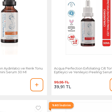
n Aydınlatıcı ve Renk Tonu
Acqua Perfection Exfoliating Cilt To
amini Serum 30 Ml
Eşitleyici ve Yenileyici Peeling Ser
99,95 TL
39,91 TL
%60 İndirim