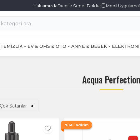
Hakkımızda
Excelle Sepet Doldur
Mobil Uygulama
TEMİZLİK
EV & OFİS & OTO
ANNE & BEBEK
ELEKTRONİ
Acqua Perfectio
%60 İndirim