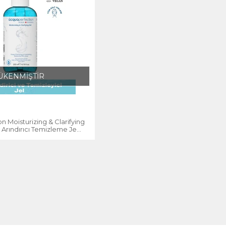
ÜKENMİŞTİR
n Moisturizing & Clarifying
Arındırıcı Temizleme Jeli