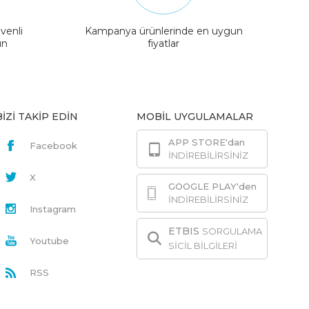
venli
Kampanya ürünlerinde en uygun
ın
fiyatlar
BİZİ TAKİP EDİN
MOBİL UYGULAMALAR
APP STORE'dan
Facebook
İNDİREBİLİRSİNİZ
X
GOOGLE PLAY'den
İNDİREBİLİRSİNİZ
Instagram
ETBIS
SORGULAMA
Youtube
SİCİL BİLGİLERİ
RSS