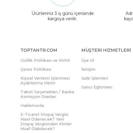
Ürünleriniz 3 iş günü içerisinde
Adr
kargoya verilir.
kayd
TOPTANTR.COM
MÜŞTERI HIZMETLERI
Gizlilik Politikası ve KVKK
Üye Ol
Çerez Politikası
İletişim
Kişisel Verilerin İşlenmesi
İade İşlemleri
Aydınlatma Metni
Satıcı Eğitimleri
Taksit Seçenekleri / Banka
Komisyon Oranları
Hakkımızda
E-Ticaret Stopaj Vergisi:
Nasıl Ödenecek? Yeni
Stopaj Vergisinden Kimler
Muaf Olabilecek?