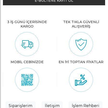
E-BÜLTENE KAYIT OL
3 İŞ GÜNÜ İÇERİSİNDE
TEK TIKLA GÜVENLİ
KARGO
ALIŞVERİŞ
MOBİL CEBİNİZDE
EN İYİ TOPTAN FİYATLAR
Siparişlerim
İletişim
İşlem Rehberi