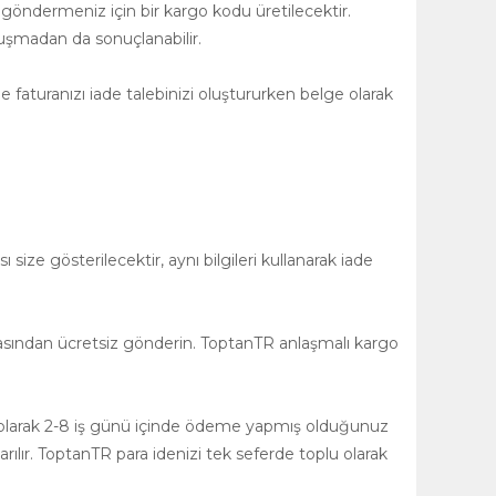
 göndermeniz için bir kargo kodu üretilecektir.
uşmadan da sonuçlanabilir.
 faturanızı iade talebinizi oluştururken belge olarak
size gösterilecektir, aynı bilgileri kullanarak iade
asından ücretsiz gönderin. ToptanTR anlaşmalı kargo
ğlı olarak 2-8 iş günü içinde ödeme yapmış olduğunuz
rılır. ToptanTR para idenizi tek seferde toplu olarak