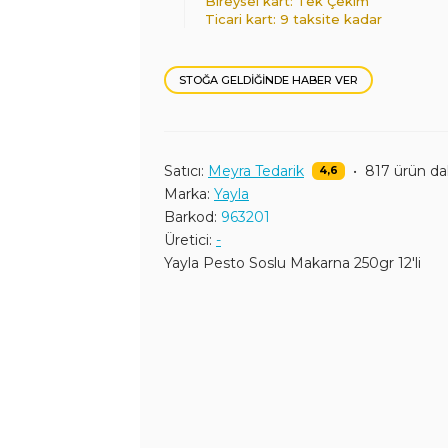
Bireysel kart: Tek Çekim
Ticari kart: 9 taksite kadar
STOĞA GELDIĞINDE HABER VER
Satıcı:
Meyra Tedarik
•
817 ürün d
4,6
Marka:
Yayla
Barkod:
963201
Üretici:
-
Yayla Pesto Soslu Makarna 250gr 12'li