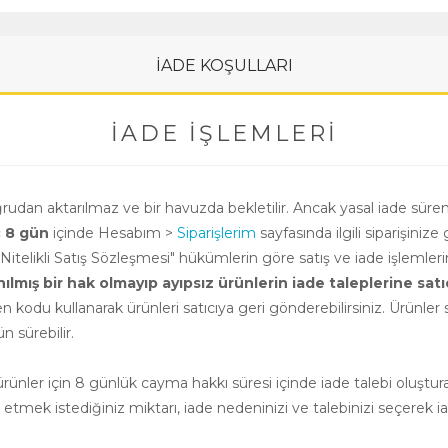
İADE KOŞULLARI
İADE İŞLEMLERI
oğrudan aktarılmaz ve bir havuzda bekletilir. Ancak yasal iade süre
ç 8 gün
içinde Hesabım >
Siparişlerim
sayfasında ilgili siparişinize 
i Nitelikli Satış Sözleşmesi" hükümlerin göre satış ve iade işlemle
ış bir hak olmayıp ayıpsız ürünlerin iade taleplerine satıcının
n kodu kullanarak ürünleri satıcıya geri gönderebilirsiniz. Ürünler sa
 sürebilir.
nler için 8 günlük cayma hakkı süresi içinde iade talebi oluşturab
e etmek istediğiniz miktarı, iade nedeninizi ve talebinizi seçerek ia