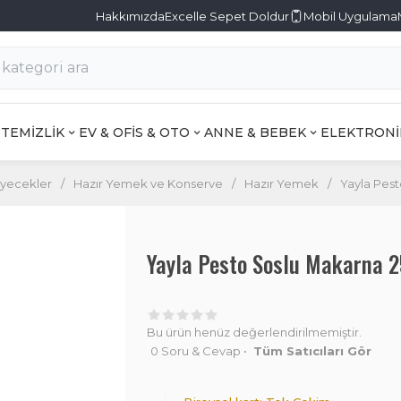
Hakkımızda
Excelle Sepet Doldur
Mobil Uygulama
TEMİZLİK
EV & OFİS & OTO
ANNE & BEBEK
ELEKTRONİ
iyecekler
/
Hazır Yemek ve Konserve
/
Hazır Yemek
/
Yayla Pes
Yayla Pesto Soslu Makarna 
Bu ürün henüz değerlendirilmemiştir.
0 Soru & Cevap
•
Tüm Satıcıları Gör