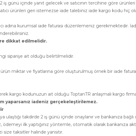
 iş günü içinde yanıt gelecek ve satıcının tercihine göre ürünleri
cı ürünleri geri istemezse iade talebiniz iade kargo kodu hiç ol
atıcı adına kurumsal iade faturası düzenlemeniz gerekmektedir. İade
erebilirsiniz.
e dikkat edilmelidir.
siparişe ait olduğu belirtilmelidir.
ürün miktar ve fiyatlarına göre oluşturulmuş örnek bir iade faturası 
leyerek kargo kodunuzun ait olduğu ToptanTR anlaşmalı kargo firm
rim yaparsanız iadeniz gerçekeleştirilemez.
ir
cıya ulaştığı takdirde 2 iş günü içinde onaylanır ve bankanıza ba
ız, ödemeyi ilk yaptığınız yöntemle, otomatik olarak bankanıza akta
 size taksitler halinde yansıtır.