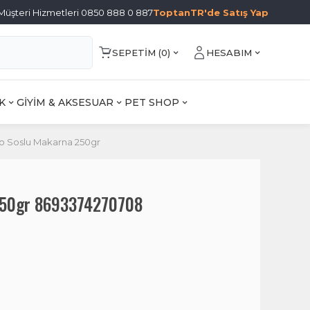
Müşteri Hizmetleri 0850 888 0 887
ToptanTR'de Satış Yap
SEPETIM (
0
)
HESABIM
K
GİYİM & AKSESUAR
PET SHOP
to Soslu Makarna 250gr
250gr 8693374270708