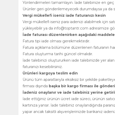
Yönlendirmeleri tamamlayın. İade talebinize en geç 2
Ürünler geri gönderilemeyecek durumdaysa ya da satı
Vergi mükellefi iseniz iade faturanızı kesin
Vergi mükellefi iseniz para iadenizi alabilmek için s
yükleyebilir ya da
info@toptantr.com
adresimize gönd
İade faturası düzenlenirken aşağıdaki maddeler
Fatura tipi iade olması gerekmektedir.
Fatura açıklama bölümüne düzenlenen faturanın hangi 
Fatura oluşturma tarihi güncel olmalıdır.
İade talebinizi oluştururken iade talebinizde yer alan 
faturanızı kesebilirsiniz.
Ürünleri kargoya teslim edin
Ürünü tüm aparatlarıyla eksiksiz bir şekilde paket
firması dışında
başka bir kargo firması ile gönde
İadeniz onaylanır ve iade talebiniz yerine getiril
İade ettiğiniz ürünün ücret iade süreci, ürünün satı
kartınıza yansır. İade talebiniz onaylandığında paran
yapar ancak taksitli alışverişlerinizde bankanız iadenizi