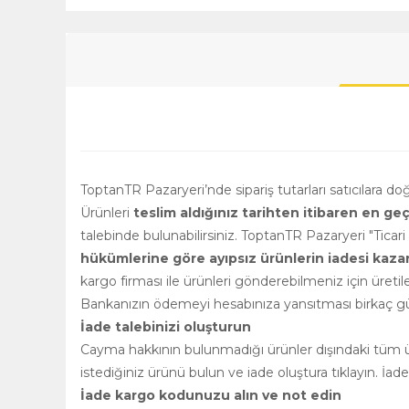
ToptanTR Pazaryeri’nde sipariş tutarları satıcılara d
Ürünleri
teslim aldığınız tarihten itibaren en ge
talebinde bulunabilirsiniz. ToptanTR Pazaryeri "Ticar
hükümlerine göre ayıpsız ürünlerin iadesi kazanılm
kargo firması ile ürünleri gönderebilmeniz için üretile
Bankanızın ödemeyi hesabınıza yansıtması birkaç gün
İade talebinizi oluşturun
Cayma hakkının bulunmadığı ürünler dışındaki tüm ürü
istediğiniz ürünü bulun ve iade oluştura tıklayın. İad
İade kargo kodunuzu alın ve not edin