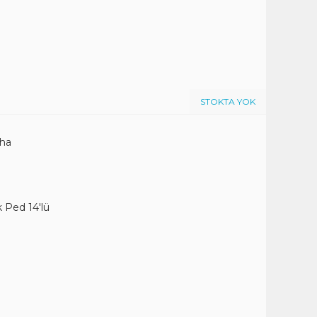
STOKTA YOK
aha
 Ped 14'lü