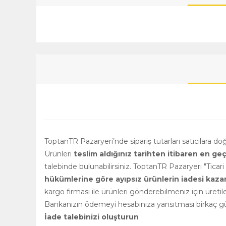
ToptanTR Pazaryeri’nde sipariş tutarları satıcılara d
Ürünleri
teslim aldığınız tarihten itibaren en ge
talebinde bulunabilirsiniz. ToptanTR Pazaryeri "Ticar
hükümlerine göre ayıpsız ürünlerin iadesi kazanılm
kargo firması ile ürünleri gönderebilmeniz için üretile
Bankanızın ödemeyi hesabınıza yansıtması birkaç gün
İade talebinizi oluşturun