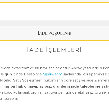
İADE KOŞULLARI
İADE İŞLEMLERI
oğrudan aktarılmaz ve bir havuzda bekletilir. Ancak yasal iade süre
ç 8 gün
içinde Hesabım >
Siparişlerim
sayfasında ilgili siparişinize 
i Nitelikli Satış Sözleşmesi" hükümlerin göre satış ve iade işlemle
ış bir hak olmayıp ayıpsız ürünlerin iade taleplerine satıcının
n kodu kullanarak ürünleri satıcıya geri gönderebilirsiniz. Ürünler sa
 sürebilir.