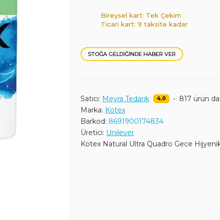
Bireysel kart: Tek Çekim
Ticari kart: 9 taksite kadar
STOĞA GELDIĞINDE HABER VER
Satıcı:
Meyra Tedarik
•
817 ürün d
4,0
Marka:
Kotex
Barkod:
8691900174834
Üretici:
Unilever
Kotex Natural Ultra Quadro Gece Hijyenik