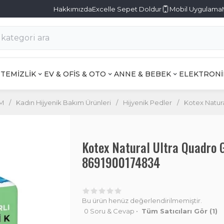
Hakkımızda
Excelle Sepet Doldur
Mobil Uygulama
TEMİZLİK
EV & OFİS & OTO
ANNE & BEBEK
ELEKTRONİ
IM
/
Kadın Hijyenik Bakım Ürünleri
/
Hijyenik Pedler
/
Kotex Natura
Kotex Natural Ultra Quadro G
8691900174834
Bu ürün henüz değerlendirilmemiştir.
0 Soru & Cevap
•
Tüm Satıcıları Gör
(1)