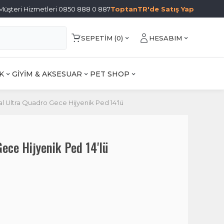
Müşteri Hizmetleri 0850 888 0 887
ToptanTR'de Satış Yap
SEPETIM (
0
)
HESABIM
K
GİYİM & AKSESUAR
PET SHOP
l Ultra Quadro Gece Hijyenik Ped 14'lü
ece Hijyenik Ped 14'lü