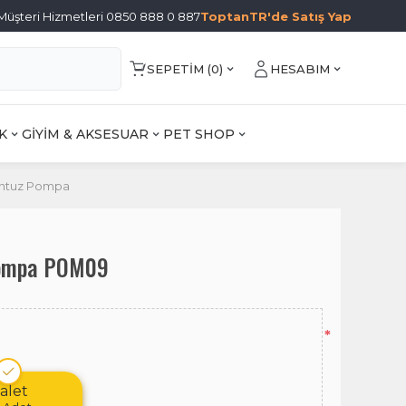
Müşteri Hizmetleri 0850 888 0 887
ToptanTR'de Satış Yap
SEPETIM (
0
)
HESABIM
K
GİYİM & AKSESUAR
PET SHOP
antuz Pompa
Pompa POM09
*
alet