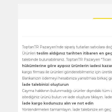
ToptanTR Pazaryeri’nde sipariş tutarları satıcılara d
Ürünleri
teslim aldığınız tarihten itibaren en ge
talebinde bulunabilirsiniz. ToptanTR Pazaryeri "Ticar
hükümlerine göre ayıpsız ürünlerin iadesi kazanılm
kargo firması ile ürünleri gönderebilmeniz için üretile
Bankanızın ödemeyi hesabınıza yansıtması birkaç gün
İade talebinizi oluşturun
Cayma hakkının bulunmadığı ürünler dışındaki tüm ürü
istediğiniz ürünü bulun ve iade oluştura tıklayın. İad
İade kargo kodunuzu alın ve not edin
Yönlendirmeleri tamamlayın. İade talebinize en geç 2