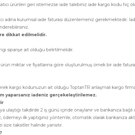
cı ürünleri geri istemezse iade talebiniz iade kargo kodu hiç ol
atıcı adına kurumsal iade faturası düzenlemeniz gerekmektedir. İade
erebilirsiniz.
e dikkat edilmelidir.
siparişe ait olduğu belirtilmelidir.
ürün miktar ve fiyatlarına göre oluşturulmuş örnek bir iade faturası 
leyerek kargo kodunuzun ait olduğu ToptanTR anlaşmalı kargo firm
rim yaparsanız iadeniz gerçekeleştirilemez.
ir
cıya ulaştığı takdirde 2 iş günü içinde onaylanır ve bankanıza ba
ız, ödemeyi ilk yaptığınız yöntemle, otomatik olarak bankanıza akta
 size taksitler halinde yansıtır.
?