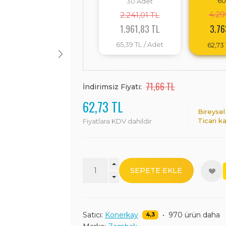
60
30
Adet
4.29
2.241,01 TL
1.961,83 TL
3.76
65,39 TL
/ Adet
62,73 
71,66 TL
İndirimsiz Fiyatı:
62,73 TL
Bireysel
Ticari k
Fiyatlara KDV dahildir
SEPETE EKLE
Satıcı:
Konerkay
•
970 ürün daha
4,3