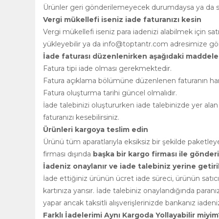
Ürünler geri gönderilemeyecek durumdaysa ya da satı
Vergi mükellefi iseniz iade faturanızı kesin
Vergi mükellefi iseniz para iadenizi alabilmek için s
yükleyebilir ya da
info@toptantr.com
adresimize gönd
İade faturası düzenlenirken aşağıdaki maddeler
Fatura tipi iade olması gerekmektedir.
Fatura açıklama bölümüne düzenlenen faturanın hangi 
Fatura oluşturma tarihi güncel olmalıdır.
İade talebinizi oluştururken iade talebinizde yer alan 
faturanızı kesebilirsiniz.
Ürünleri kargoya teslim edin
Ürünü tüm aparatlarıyla eksiksiz bir şekilde paket
firması dışında
başka bir kargo firması ile gönde
İadeniz onaylanır ve iade talebiniz yerine getiril
İade ettiğiniz ürünün ücret iade süreci, ürünün satı
kartınıza yansır. İade talebiniz onaylandığında paran
yapar ancak taksitli alışverişlerinizde bankanız iadenizi
Farklı İadelerimi Aynı Kargoda Yollayabilir miyim