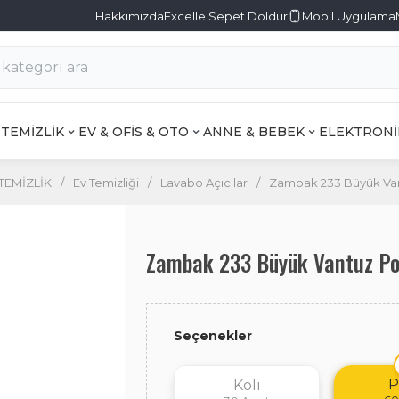
Hakkımızda
Excelle Sepet Doldur
Mobil Uygulama
TEMİZLİK
EV & OFİS & OTO
ANNE & BEBEK
ELEKTRONİ
TEMİZLİK
/
Ev Temizliği
/
Lavabo Açıcılar
/
Zambak 233 Büyük V
Zambak 233 Büyük Vantuz 
Seçenekler
P
Koli