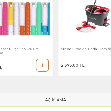
esenli Fırça Sapı 120 Cm-
Vileda Turbo 2in1 Pedallı Temizli
ap
L
2.375,00 TL
TL
AÇIKLAMA