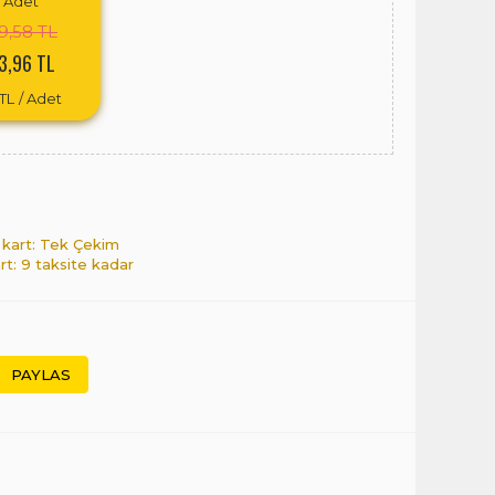
Adet
9,58 TL
3,96 TL
TL
/ Adet
 kart: Tek Çekim
art: 9 taksite kadar
PAYLAS