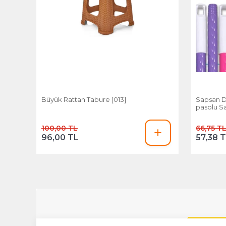
Büyük Rattan Tabure [013]
Sapsan D
pasolu S
100,00 TL
66,75 T
96,00 TL
57,38 