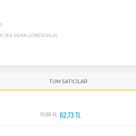
R
A TEK RENK GÖNDERİLİR
TÜM SATICILAR
62,73 TL
71,66 TL