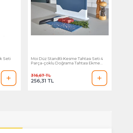
k Seti
Moi Düz Standtlı Kesme Tahtası Seti 4
Parça-çoklu Doğrama Tahtası Ekmek
Sebze Et Kesim Panosu
316,67 TL
256,31 TL