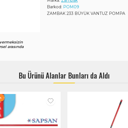
Marka:
Zambak
Barkod:
POM09
ZAMBAK 233 BÜYÜK VANTUZ POMPA
 vermeksizin
rsel arasında
Bu Ürünü Alanlar Bunları da Aldı
m