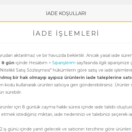
İADE KOŞULLARI
İADE İŞLEMLERI
oğrudan aktarılmaz ve bir havuzda bekletilir. Ancak yasal iade süre
ç 8 gün
içinde Hesabım >
Siparişlerim
sayfasında ilgili siparişinize 
i Nitelikli Satış Sözleşmesi" hükümlerin göre satış ve iade işlemle
ış bir hak olmayıp ayıpsız ürünlerin iade taleplerine satıcının
n kodu kullanarak ürünleri satıcıya geri gönderebilirsiniz. Ürünler sa
 sürebilir.
nler için 8 günlük cayma hakkı süresi içinde iade talebi oluşturab
e etmek istediğiniz miktarı, iade nedeninizi ve talebinizi seçerek ia
 iş günü içinde yanıt gelecek ve satıcının tercihine göre ürünleri