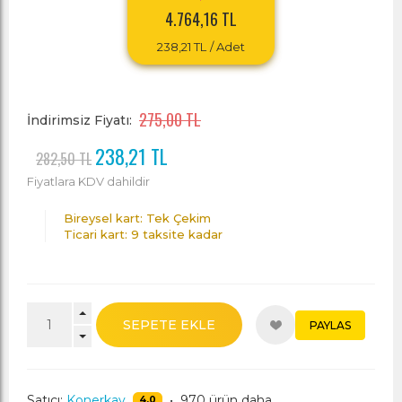
4.764,16 TL
238,21 TL
/ Adet
275,00 TL
İndirimsiz Fiyatı:
238,21 TL
282,50 TL
Fiyatlara KDV dahildir
Bireysel kart: Tek Çekim
Ticari kart: 9 taksite kadar
SEPETE EKLE
PAYLAS
Satıcı:
Konerkay
•
970 ürün daha
4,0