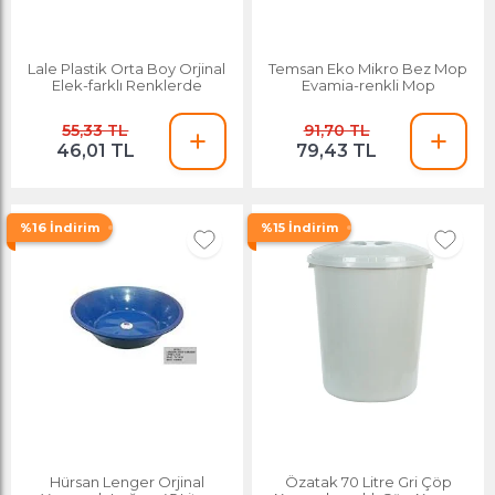
Lale Plastik Orta Boy Orjinal
Temsan Eko Mikro Bez Mop
Elek-farklı Renklerde
Evamia-renkli Mop
55,33 TL
91,70 TL
46,01 TL
79,43 TL
%16 İndirim
%15 İndirim
Hürsan Lenger Orjinal
Özatak 70 Litre Gri Çöp