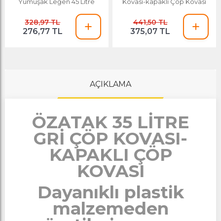
Yumuşak Leğen 45 Litre
Kovası-kapaklı Çöp Kovası
328,97 TL
441,50 TL
276,77 TL
375,07 TL
AÇIKLAMA
ÖZATAK 35 LİTRE
GRİ ÇÖP KOVASI-
KAPAKLI ÇÖP
KOVASI
Dayanıklı plastik
malzemeden