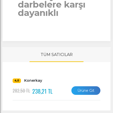
darbelere karşı
dayanıklı
TÜM SATICILAR
Konerkay
4,0
238,21 TL
282,50 TL
Ürüne Git