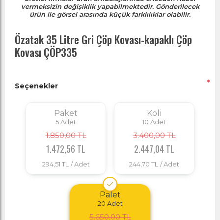
vermeksizin değişiklik yapabilmektedir. Gönderilecek
ürün ile görsel arasında küçük farklılıklar olabilir.
Özatak 35 Litre Gri Çöp Kovası-kapaklı Çöp
Kovası ÇÖP335
*
Seçenekler
Paket
Koli
5
Adet
10
Adet
1.850,00 TL
3.400,00 TL
1.472,56 TL
2.447,04 TL
294,51 TL
/ Adet
244,70 TL
/ Adet
Palet
20
Adet
5.650,00 TL