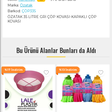
Marka:
Özatak
Barkod:
ÇÖP335
ÖZATAK 35 LİTRE GRİ ÇÖP KOVASI-KAPAKLI ÇÖP
KOVASI
Bu Ürünü Alanlar Bunları da Aldı
%17 İndirim
%13 İndirim