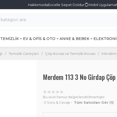
Hakkımızda
Excelle Sepet Doldur
Mobil Uygulama
TEMİZLİK
EV & OFİS & OTO
ANNE & BEBEK
ELEKTRONİ
ği
/
Temizlik Gereçleri
/
Çöp Kovası ve Temizlik Kovası
/
Merdem 1
Merdem 113 3 No Girdap Çöp 
Bu ürün henüz değerlendirilmemiştir.
0 Soru & Cevap
•
Tüm Satıcıları Gör
(1)