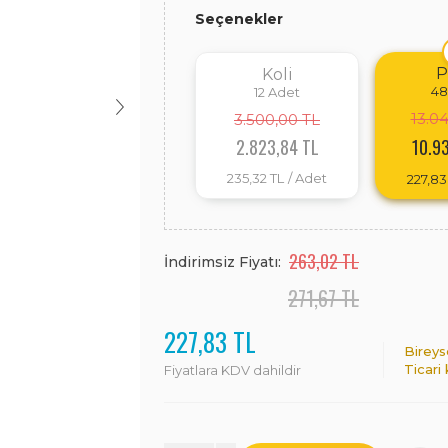
Seçenekler
P
Koli
48
12
Adet
13.0
3.500,00 TL
2.823,84 TL
10.9
235,32 TL
/ Adet
227,83
263,02 TL
İndirimsiz Fiyatı:
271,67 TL
227,83 TL
Bireys
Ticari
Fiyatlara KDV dahildir