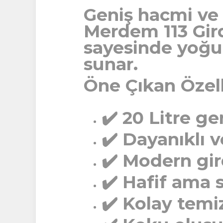
Geniş hacmi ve ş
Merdem 113 Gird
sayesinde yoğun
sunar.
Öne Çıkan Özell
✔️ 20 Litre g
✔️ Dayanıklı v
✔️ Modern gir
✔️ Hafif ama 
✔️ Kolay temiz