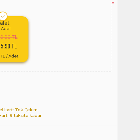
*
alet
Adet
40,00 TL
35,90 TL
 TL
/ Adet
el kart: Tek Çekim
 kart: 9 taksite kadar