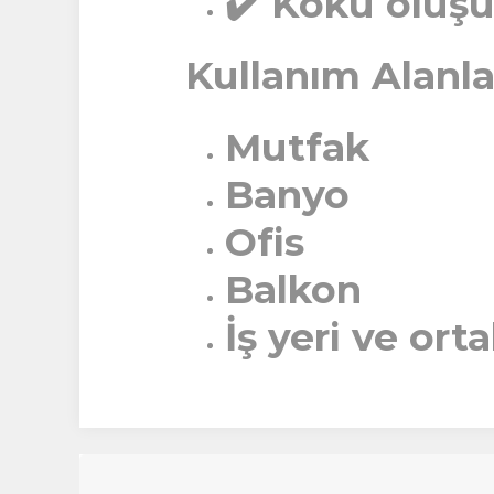
✔️ Koku oluş
Kullanım Alanlar
Mutfak
Banyo
Ofis
Balkon
İş yeri ve ort