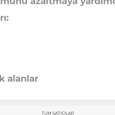
umunu azaltmaya yardımc
ı:
ak alanlar
TÜM SATICILAR