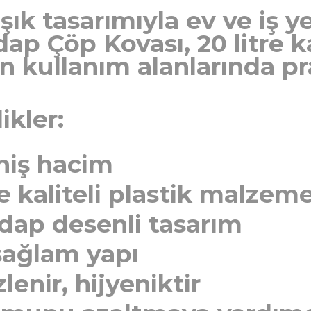
ık tasarımıyla ev ve iş yer
ap Çöp Kovası, 20 litre k
 kullanım alanlarında pr
ikler:
eniş hacim
e kaliteli plastik malzem
dap desenli tasarım
sağlam yapı
lenir, hijyeniktir