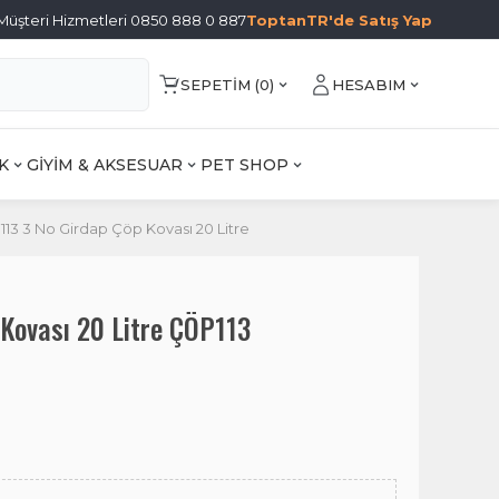
Müşteri Hizmetleri 0850 888 0 887
ToptanTR'de Satış Yap
SEPETIM (
0
)
HESABIM
K
GİYİM & AKSESUAR
PET SHOP
13 3 No Girdap Çöp Kovası 20 Litre
Kovası 20 Litre ÇÖP113