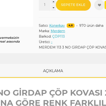
SEPETE EKLE
Satıcı:
Konerkay
•
970 ürün daha
4,6
Marka:
Merdem
Barkod:
ÇÖP113
 vermeksizin
rsel arasında
Üretici:
-
MERDEM 113 3 NO GİRDAP ÇÖP KOVASI
AÇIKLAMA
NO GİRDAP ÇÖP KOVASI 
A GÖRE RENK FARKLIL