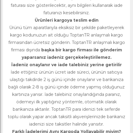
faturası size gösterilecektir, aynı bilgileri kullanarak iade
faturanızı kesebilirsiniz.
Ürünleri kargoya teslim edin
Ürünü tüm aparatlarıyla eksiksiz bir şekilde paketleyerek
kargo kodunuzun ait olduğu ToptanTR anlaşmalı kargo
firmasından ücretsiz gönderin. ToptanTR anlaşmalı kargo
firması dışında
başka bir kargo firması ile gönderim
yaparsanız iadeniz gerçekeleştirilemez.
İadeniz onaylanır ve iade talebiniz yerine getirilir
İade ettiğiniz ürünün ücret iade süreci, ürünün satıcıya
ulaştığı takdirde 2 iş günü içinde onaylanır ve bankanıza
bağlı olarak 2-8 iş günü içinde ödeme yapmış olduğunuz
kartınıza yansır. İade talebiniz onaylandığında paranız,
ödemeyi ilk yaptığınız yöntemle, otomatik olarak
bankanıza aktarılır. ToptanTR para idenizi tek seferde
toplu olarak yapar ancak taksitli alışverişlerinizde bankanız
iadenizi size taksitler halinde yansıtır.
Farklı İadelerimi Aynı Kargoda Yollayabilir miyim?