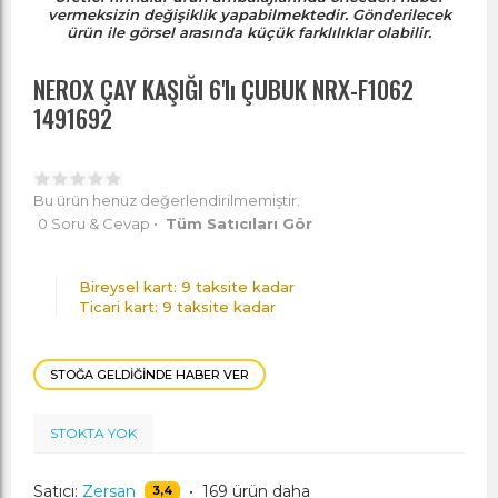
vermeksizin değişiklik yapabilmektedir. Gönderilecek
ürün ile görsel arasında küçük farklılıklar olabilir.
NEROX ÇAY KAŞIĞI 6'lı ÇUBUK NRX-F1062
1491692
Bu ürün henüz değerlendirilmemiştir.
0 Soru & Cevap
•
Tüm Satıcıları Gör
Bireysel kart: 9 taksite kadar
Ticari kart: 9 taksite kadar
STOĞA GELDIĞINDE HABER VER
STOKTA YOK
Satıcı:
Zersan
•
169 ürün daha
3,4