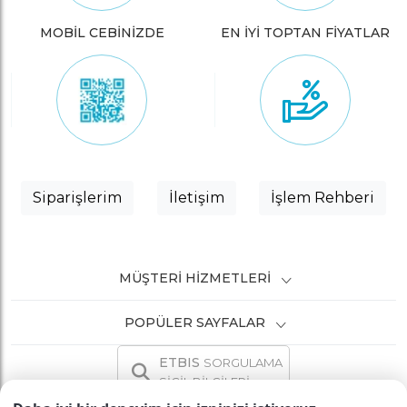
MOBİL CEBİNİZDE
EN İYİ TOPTAN FİYATLAR
Siparişlerim
İletişim
İşlem Rehberi
MÜŞTERI HIZMETLERI
POPÜLER SAYFALAR
ETBIS
SORGULAMA
SİCİL BİLGİLERİ