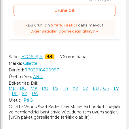
Ürüne Git
•
Bu ürün için
5
farklı satıcı
daha mevcut
Diğer satıcıları görmek için tıklayın
Satıcı:
B2C Sağlık
•
76 ürün daha
4,6
Marka:
Gillette
Barkod:
7702018400997
Üretim Yeri:
ABD
Etiket Yazı Dili:
ME
,
BG
,
MK
,
RO
,
RS
,
TR
,
AZ
,
CZ
,
EU
,
GR
,
LV
,
PL
,
SK
,
UA
Üretici:
P&G
Gillette Venus Swirl Kadın Tıraş Makinesi hareketli başlığı
ve nemlendirici bantlarıyla vücuduna tam uyum sağlar.
[Ürün paket görsellerinde farklılık olabilir.]