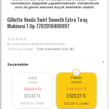
vermeksizin değişiklik yapabilmektedir. Gönderilecek
ürün ile görsel arasında küçük farklılıklar olabilir.
Gillette Venüs Swirl Smooth Extra Tıraş
Makinesi 1 Up 7702018400997
Bu ürün henüz değerlendirilmemiştir.
0 Soru & Cevap
•
Tüm Satıcıları Gör
(5)
*
Seçenekler
Paket
Adet
6
Adet
1
Adet
2.589,60 TL
630,00 TL
613,62 TL
2.522,27 TL
613,62 TL
/ Adet
420,38 TL
/ Adet