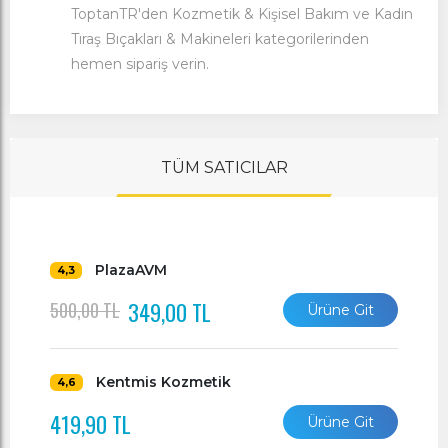
ToptanTR'den
Kozmetik & Kişisel Bakım
ve
Kadın
Tıraş Bıçakları & Makineleri
kategorilerinden
hemen sipariş verin.
TÜM SATICILAR
PlazaAVM
4,3
349,00 TL
500,00 TL
Ürüne Git
Kentmis Kozmetik
4,6
419,90 TL
Ürüne Git