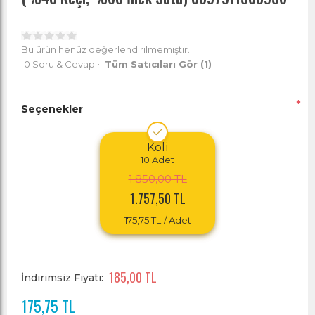
Bu ürün henüz değerlendirilmemiştir.
0 Soru & Cevap
•
Tüm Satıcıları Gör
(1)
*
Seçenekler
Koli
10
Adet
1.850,00 TL
1.757,50 TL
175,75 TL
/ Adet
185,00 TL
İndirimsiz Fiyatı:
175,75 TL