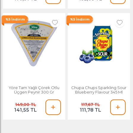
%5 İndirim
%5 İndirim
Yöre Tam Yağlı Çörek Otlu
Chupa Chups Sparkling Sour
Üçgen Peynir 300 Gr
Blueberry Flavour 345 Ml
149,00 TL
117,67 TL
141,55 TL
111,78 TL