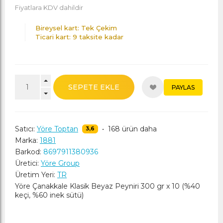
Fiyatlara KDV dahildir
Bireysel kart: Tek Çekim
Ticari kart: 9 taksite kadar
SEPETE EKLE
PAYLAS
Satıcı:
Yöre Toptan
•
168 ürün daha
3,6
Marka:
1881
Barkod:
8697911380936
Üretici:
Yöre Group
Üretim Yeri:
TR
Yöre Çanakkale Klasik Beyaz Peyniri 300 gr x 10 (%40
keçi, %60 inek sütü)