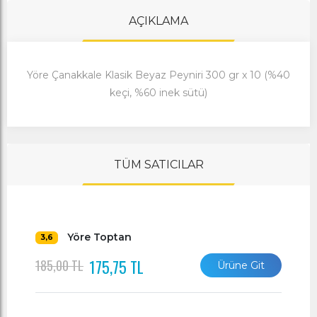
AÇIKLAMA
Yöre Çanakkale Klasik Beyaz Peyniri 300 gr x 10 (%40
keçi, %60 inek sütü)
TÜM SATICILAR
Yöre Toptan
3,6
175,75 TL
185,00 TL
Ürüne Git