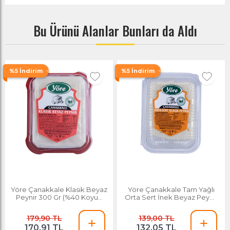
Bu Ürünü Alanlar Bunları da Aldı
%5 İndirim
%5 İndirim
Yöre Çanakkale Klasik Beyaz
Yöre Çanakkale Tam Yağlı
Peynir 300 Gr (%40 Koyun
Orta Sert İnek Beyaz Peynir
Sütü, %30 Keçi Sütü, %30
3 Kg
İnek Sütü)
179,90 TL
139,00 TL
170,91 TL
132,05 TL