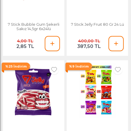
7 Stick Bubble Gum Şekerli
7 Stıck Jelly Fruıt 80 Gr 24 Lü
Sakız 14,5gr 6x24lü
4,00 TL
400,00 TL
2,85 TL
387,50 TL
%25 İndirim
%9 İndirim