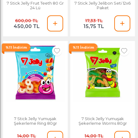
7 Stick Jelly Fruıt Teeth 80 Gr
7 Stick Jelly Jelibon Seti 12x6
24 Lü
Paket
600,00 TL
17,33 TL
450,00 TL
15,75 TL
%11 İndirim
%11 İndirim
7 Stick Jelly Yumuşak
7 Stick Jelly Yumuşak
Şekerleme Ring 80gr
Şekerleme Worms 80gr
14,00 TL
14,00 TL