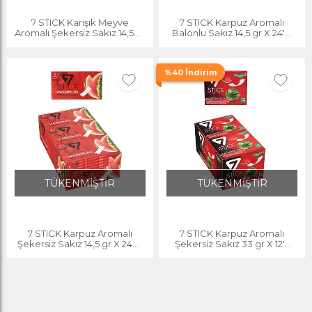
7 STICK Karışık Meyve
7 STICK Karpuz Aromalı
Aromalı Şekersiz Sakız 14,5 gr
Balonlu Sakız 14,5 gr X 24'lü
X 24'lü Paket
Paket
%40 İndirim
TÜKENMİŞTİR
TÜKENMİŞTİR
7 STICK Karpuz Aromalı
7 STICK Karpuz Aromalı
Şekersiz Sakız 14,5 gr X 24'lü
Şekersiz Sakız 33 gr X 12'li
Paket
Paket