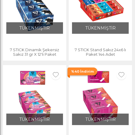
TÜKENMİŞTİR
TÜKENMİŞTİR
7 STICK Dinamik Şekersiz
7 STICK Stand Sakız 24x6 lı
Sakız 31 gr X 12'li Paket
Paket 144 Adet
%40 İndirim
TÜKENMİŞTİR
TÜKENMİŞTİR