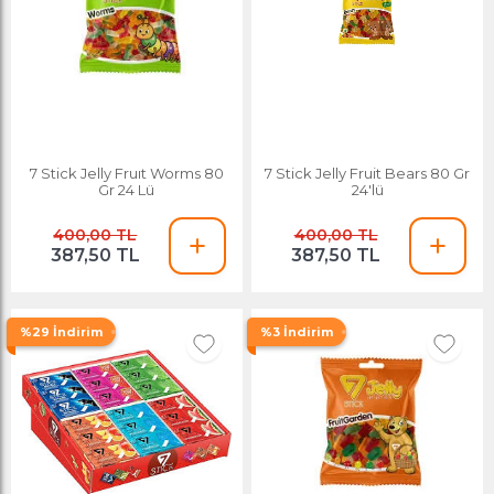
7 Stick Jelly Fruıt Worms 80
7 Stick Jelly Fruit Bears 80 Gr
Gr 24 Lü
24'lü
400,00 TL
400,00 TL
387,50 TL
387,50 TL
%29 İndirim
%3 İndirim