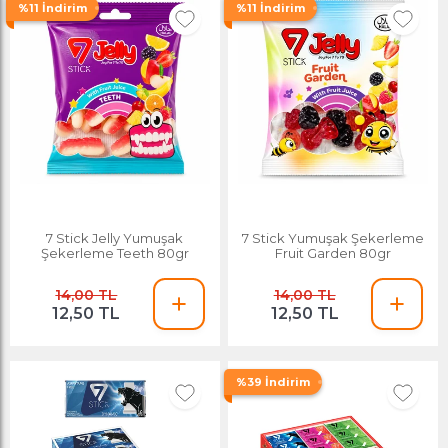
%11 İndirim
%11 İndirim
7 Stick Jelly Yumuşak
7 Stick Yumuşak Şekerleme
Şekerleme Teeth 80gr
Fruit Garden 80gr
14,00 TL
14,00 TL
12,50 TL
12,50 TL
%39 İndirim