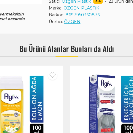
Satıcı:
Özgen Plastik
•
23 ürün da
3,4
Marka:
ÖZGEN PLASTİK
 vermeksizin
Barkod:
8697950360876
rsel arasında
Üretici:
ÖZGEN
Bu Ürünü Alanlar Bunları da Aldı