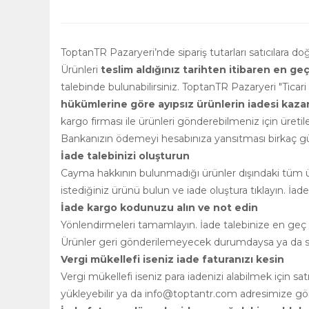
ToptanTR Pazaryeri’nde sipariş tutarları satıcılara d
Ürünleri
teslim aldığınız tarihten itibaren en ge
talebinde bulunabilirsiniz. ToptanTR Pazaryeri "Ticar
hükümlerine göre ayıpsız ürünlerin iadesi kazanılm
kargo firması ile ürünleri gönderebilmeniz için üretile
Bankanızın ödemeyi hesabınıza yansıtması birkaç gün
İade talebinizi oluşturun
Cayma hakkının bulunmadığı ürünler dışındaki tüm ürü
istediğiniz ürünü bulun ve iade oluştura tıklayın. İad
İade kargo kodunuzu alın ve not edin
Yönlendirmeleri tamamlayın. İade talebinize en geç 2
Ürünler geri gönderilemeyecek durumdaysa ya da satı
Vergi mükellefi iseniz iade faturanızı kesin
Vergi mükellefi iseniz para iadenizi alabilmek için s
yükleyebilir ya da
info@toptantr.com
adresimize gönd