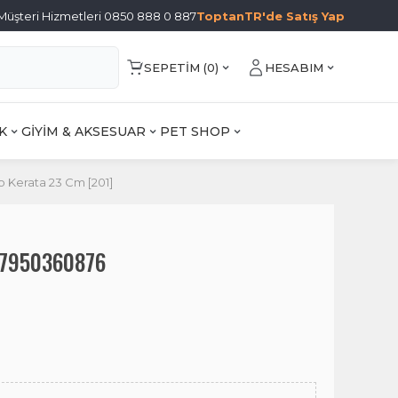
Müşteri Hizmetleri 0850 888 0 887
ToptanTR'de Satış Yap
SEPETIM (
0
)
HESABIM
K
GİYİM & AKSESUAR
PET SHOP
o Kerata 23 Cm [201]
97950360876