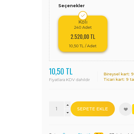
Seçenekler
Koli
240
Adet
2.520,00 TL
10,50 TL
/ Adet
10,50 TL
Bireysel kart: 
Ticari kart: 9 t
Fiyatlara KDV dahildir
SEPETE EKLE