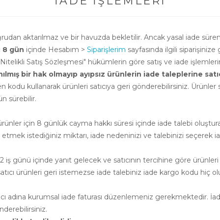
İADE İŞLEMLERI
oğrudan aktarılmaz ve bir havuzda bekletilir. Ancak yasal iade süre
ç 8 gün
içinde Hesabım >
Siparişlerim
sayfasında ilgili siparişinize 
i Nitelikli Satış Sözleşmesi" hükümlerin göre satış ve iade işlemle
ış bir hak olmayıp ayıpsız ürünlerin iade taleplerine satıcının
n kodu kullanarak ürünleri satıcıya geri gönderebilirsiniz. Ürünler sa
 sürebilir.
nler için 8 günlük cayma hakkı süresi içinde iade talebi oluşturab
e etmek istediğiniz miktarı, iade nedeninizi ve talebinizi seçerek ia
 iş günü içinde yanıt gelecek ve satıcının tercihine göre ürünleri
cı ürünleri geri istemezse iade talebiniz iade kargo kodu hiç ol
atıcı adına kurumsal iade faturası düzenlemeniz gerekmektedir. İade
erebilirsiniz.