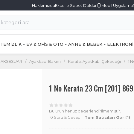
Hakkımızda
Excelle Sepet Doldur
Mobil Uygulama
TEMİZLİK
EV & OFİS & OTO
ANNE & BEBEK
ELEKTRONİ
& AKSESUAR
/
Ayakkabı Bakım
/
Kerata, Ayakkabı Çekeceği
/
1 N
1 No Kerata 23 Cm [201] 86
Bu ürün henüz değerlendirilmemiştir.
0 Soru & Cevap
•
Tüm Satıcıları Gör
(1)