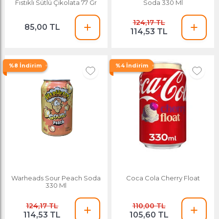
Fıstıklı Sütlü Çikolata 77 Gr
Soda 330 Ml
124,17 TL
85,00 TL
114,53 TL
%8 İndirim
%4 İndirim
Warheads Sour Peach Soda
Coca Cola Cherry Float
330 Ml
124,17 TL
110,00 TL
114,53 TL
105,60 TL