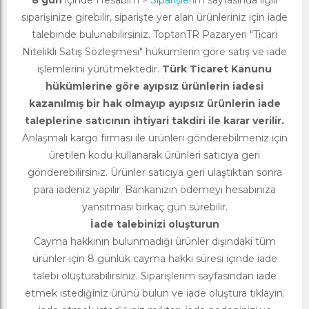
8 gün
içinde Hesabım >
Siparişlerim
sayfasında ilgili
siparişinize girebilir, siparişte yer alan ürünleriniz için iade
talebinde bulunabilirsiniz. ToptanTR Pazaryeri "Ticari
Nitelikli Satış Sözleşmesi" hükümlerin göre satış ve iade
işlemlerini yürütmektedir.
Türk Ticaret Kanunu
hükümlerine göre ayıpsız ürünlerin iadesi
kazanılmış bir hak olmayıp ayıpsız ürünlerin iade
taleplerine satıcının ihtiyari takdiri ile karar verilir.
Anlaşmalı kargo firması ile ürünleri gönderebilmeniz için
üretilen kodu kullanarak ürünleri satıcıya geri
gönderebilirsiniz. Ürünler satıcıya geri ulaştıktan sonra
para iadeniz yapılır. Bankanızın ödemeyi hesabınıza
yansıtması birkaç gün sürebilir.
İade talebinizi oluşturun
Cayma hakkının bulunmadığı ürünler dışındaki tüm
ürünler için 8 günlük cayma hakkı süresi içinde iade
talebi oluşturabilirsiniz. Siparişlerim sayfasından iade
etmek istediğiniz ürünü bulun ve iade oluştura tıklayın.