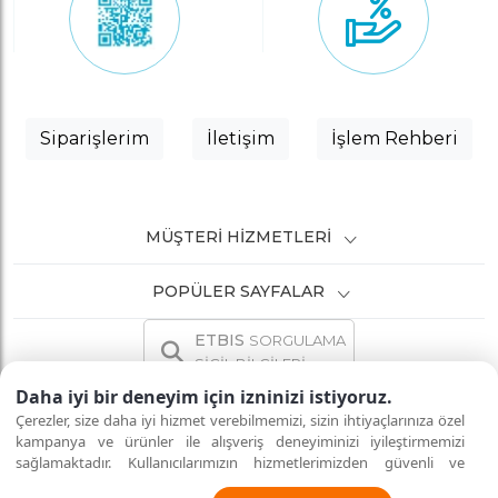
Siparişlerim
İletişim
İşlem Rehberi
MÜŞTERI HIZMETLERI
POPÜLER SAYFALAR
ETBIS
SORGULAMA
SİCİL BİLGİLERİ
Daha iyi bir deneyim için izninizi istiyoruz.
Çerezler, size daha iyi hizmet verebilmemizi, sizin ihtiyaçlarınıza özel
kampanya ve ürünler ile alışveriş deneyiminizi iyileştirmemizi
sağlamaktadır. Kullanıcılarımızın hizmetlerimizden güvenli ve
İNTERNETTE GÜVENLİ ALIŞVERİŞ
Tüm hakları saklıdır.
eksiksiz şekilde faydalanmalarını sağlamak amacıyla sitemizi