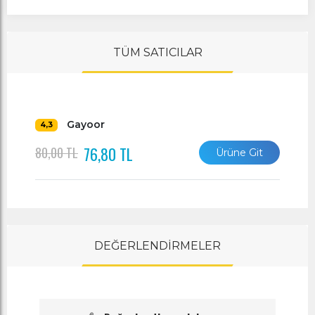
TÜM SATICILAR
Gayoor
4,3
76,80 TL
80,00 TL
Ürüne Git
DEĞERLENDİRMELER