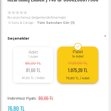
Bu ürün henüz değerlendirilmemiştir.
0 Soru & Cevap
•
Tüm Satıcıları Gör
(1)
*
Seçenekler
Palet
Adet
14
Adet
1
Adet
1.120,00 TL
85,00 TL
81,60 TL
1.075,20 TL
81,60 TL
/ Adet
76,80 TL
/ Adet
80,00 TL
İndirimsiz Fiyatı:
76,80 TL