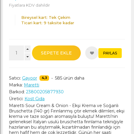
Fiyatlara KDV dahildir
Bireysel kart: Tek Çekim
Ticari kart: 9 taksite kadar
SEPETE EKLE
PAYLAS
Satıcı:
Gayoor
•
585 ürün daha
4,3
Marka:
Maretti
Barkod:
23800205877930
Üretici:
Kost Gıda
Maretti Sour Cream & Onion - Ekşi Krema ve Soğanlı
Bruschetta (140 gr) Fırınlanmış çıtır ekmek dilimleri, ekşi
krema ve taze soğan aromasıyla buluştu! Maretti’nin
geleneksel İtalyan usulü bruschetta fırınlama tekniğiyle
hazırlanan bu atıştırmalık, kızartılmadan fırınlandığı için
hem hafif hem de çok lezzetlidir. Günün her saati