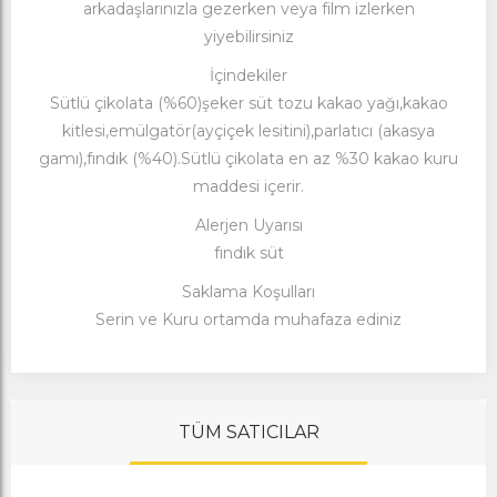
arkadaşlarınızla gezerken veya film izlerken
yiyebilirsiniz
İçindekiler
Sütlü çikolata (%60)şeker süt tozu kakao yağı,kakao
kitlesi,emülgatör(ayçiçek lesitini),parlatıcı (akasya
gamı),fındık (%40).Sütlü çikolata en az %30 kakao kuru
maddesi içerir.
Alerjen Uyarısı
fındık süt
Saklama Koşulları
Serin ve Kuru ortamda muhafaza ediniz
TÜM SATICILAR