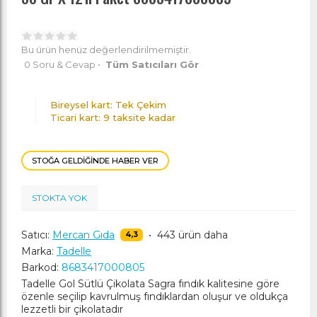
Bu ürün henüz değerlendirilmemiştir.
0 Soru & Cevap
•
Tüm Satıcıları Gör
Bireysel kart: Tek Çekim
Ticari kart: 9 taksite kadar
STOĞA GELDIĞINDE HABER VER
STOKTA YOK
Satıcı:
Mercan Gıda
•
443 ürün daha
4,3
Marka:
Tadelle
Barkod:
8683417000805
Tadelle Gol Sütlü Çikolata Sagra fındık kalitesine göre
özenle seçilip kavrulmuş fındıklardan oluşur ve oldukça
lezzetli bir çikolatadır