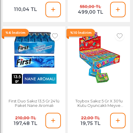
550,00 TL
110,04 TL
499,00 TL
%6 İndirim
%10 İndirim
First Duo Sakız 13,5 Gr 24'lü
Toybox Sakız 5 Gr X 30'lu
Paket Nane Aromalı
Kutu Oyuncaklı Meyve
Aromalı
210,00 TL
22,00 TL
197,48 TL
19,75 TL