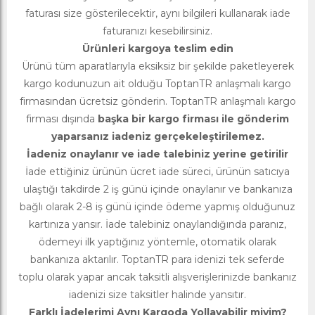
faturası size gösterilecektir, aynı bilgileri kullanarak iade
faturanızı kesebilirsiniz.
Ürünleri kargoya teslim edin
Ürünü tüm aparatlarıyla eksiksiz bir şekilde paketleyerek
kargo kodunuzun ait olduğu ToptanTR anlaşmalı kargo
firmasından ücretsiz gönderin. ToptanTR anlaşmalı kargo
firması dışında
başka bir kargo firması ile gönderim
yaparsanız iadeniz gerçekeleştirilemez.
İadeniz onaylanır ve iade talebiniz yerine getirilir
İade ettiğiniz ürünün ücret iade süreci, ürünün satıcıya
ulaştığı takdirde 2 iş günü içinde onaylanır ve bankanıza
bağlı olarak 2-8 iş günü içinde ödeme yapmış olduğunuz
kartınıza yansır. İade talebiniz onaylandığında paranız,
ödemeyi ilk yaptığınız yöntemle, otomatik olarak
bankanıza aktarılır. ToptanTR para idenizi tek seferde
toplu olarak yapar ancak taksitli alışverişlerinizde bankanız
iadenizi size taksitler halinde yansıtır.
Farklı İadelerimi Aynı Kargoda Yollayabilir miyim?