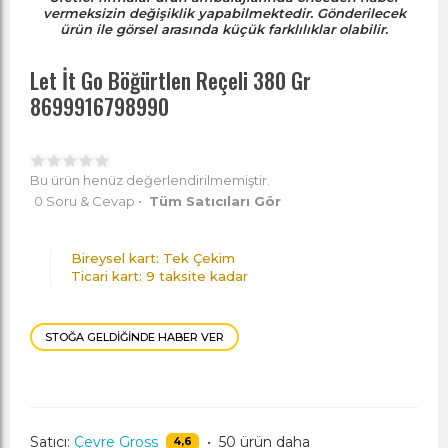
vermeksizin değişiklik yapabilmektedir. Gönderilecek
ürün ile görsel arasında küçük farklılıklar olabilir.
Let İt Go Böğürtlen Reçeli 380 Gr
8699916798990
Bu ürün henüz değerlendirilmemiştir.
0 Soru & Cevap
•
Tüm Satıcıları Gör
Bireysel kart: Tek Çekim
Ticari kart: 9 taksite kadar
STOĞA GELDIĞINDE HABER VER
Satıcı:
Çevre Gross
•
50 ürün daha
4,6