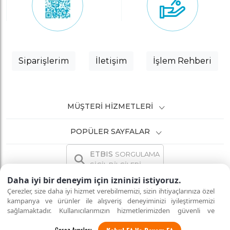
Siparişlerim
İletişim
İşlem Rehberi
MÜŞTERI HIZMETLERI
POPÜLER SAYFALAR
ETBIS
SORGULAMA
SİCİL BİLGİLERİ
Daha iyi bir deneyim için izninizi istiyoruz.
Çerezler, size daha iyi hizmet verebilmemizi, sizin ihtiyaçlarınıza özel
kampanya ve ürünler ile alışveriş deneyiminizi iyileştirmemizi
sağlamaktadır. Kullanıcılarımızın hizmetlerimizden güvenli ve
İNTERNETTE GÜVENLİ ALIŞVERİŞ
Tüm hakları saklıdır.
eksiksiz şekilde faydalanmalarını sağlamak amacıyla sitemizi