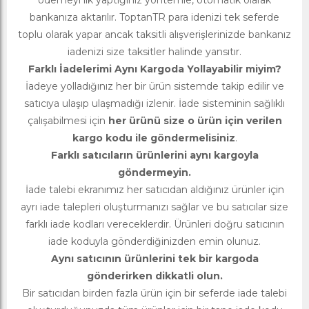
ödemeyi ilk yaptığınız yöntemle, otomatik olarak
bankanıza aktarılır. ToptanTR para idenizi tek seferde
toplu olarak yapar ancak taksitli alışverişlerinizde bankanız
iadenizi size taksitler halinde yansıtır.
Farklı İadelerimi Aynı Kargoda Yollayabilir miyim?
İadeye yolladığınız her bir ürün sistemde takip edilir ve
satıcıya ulaşıp ulaşmadığı izlenir. İade sisteminin sağlıklı
çalışabilmesi için
her ürünü size o ürün için verilen
kargo kodu ile göndermelisiniz
.
Farklı satıcıların ürünlerini aynı kargoyla
göndermeyin.
İade talebi ekranımız her satıcıdan aldığınız ürünler için
ayrı iade talepleri oluşturmanızı sağlar ve bu satıcılar size
farklı iade kodları vereceklerdir. Ürünleri doğru satıcının
iade koduyla gönderdiğinizden emin olunuz.
Aynı satıcının ürünlerini tek bir kargoda
gönderirken dikkatli olun.
Bir satıcıdan birden fazla ürün için bir seferde iade talebi