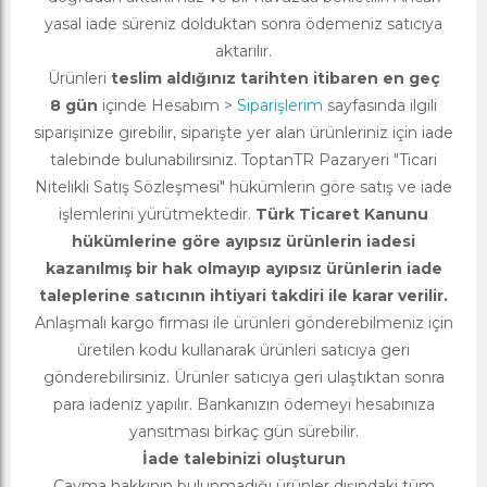
yasal iade süreniz dolduktan sonra ödemeniz satıcıya
aktarılır.
Ürünleri
teslim aldığınız tarihten itibaren en geç
8 gün
içinde Hesabım >
Siparişlerim
sayfasında ilgili
siparişinize girebilir, siparişte yer alan ürünleriniz için iade
talebinde bulunabilirsiniz. ToptanTR Pazaryeri "Ticari
Nitelikli Satış Sözleşmesi" hükümlerin göre satış ve iade
işlemlerini yürütmektedir.
Türk Ticaret Kanunu
hükümlerine göre ayıpsız ürünlerin iadesi
kazanılmış bir hak olmayıp ayıpsız ürünlerin iade
taleplerine satıcının ihtiyari takdiri ile karar verilir.
Anlaşmalı kargo firması ile ürünleri gönderebilmeniz için
üretilen kodu kullanarak ürünleri satıcıya geri
gönderebilirsiniz. Ürünler satıcıya geri ulaştıktan sonra
para iadeniz yapılır. Bankanızın ödemeyi hesabınıza
yansıtması birkaç gün sürebilir.
İade talebinizi oluşturun
Cayma hakkının bulunmadığı ürünler dışındaki tüm