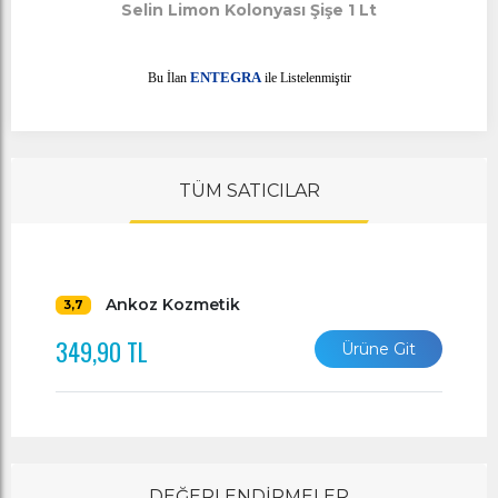
Selin Limon Kolonyası Şişe 1 Lt
E
Bu İlan
NTEGRA
ile Listelenmiştir
TÜM SATICILAR
Ankoz Kozmetik
3,7
349,90 TL
Ürüne Git
DEĞERLENDİRMELER