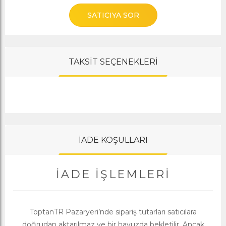
SATICIYA SOR
TAKSİT SEÇENEKLERİ
İADE KOŞULLARI
İADE İŞLEMLERI
ToptanTR Pazaryeri’nde sipariş tutarları satıcılara
doğrudan aktarılmaz ve bir havuzda bekletilir. Ancak