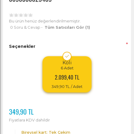
Bu ürün henüz değerlendirilmemiştir.
0 Soru & Cevap
•
Tüm Satıcıları Gör
(1)
*
Seçenekler
Koli
6
Adet
2.099,40 TL
349,90 TL
/ Adet
349,90 TL
Fiyatlara KDV dahildir
Bireysel kart: Tek Çekim