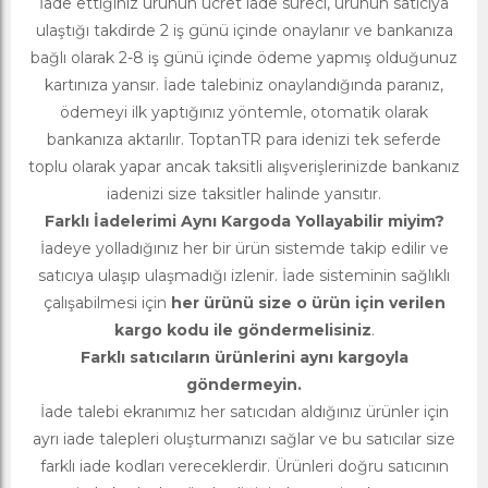
İade ettiğiniz ürünün ücret iade süreci, ürünün satıcıya
ulaştığı takdirde 2 iş günü içinde onaylanır ve bankanıza
bağlı olarak 2-8 iş günü içinde ödeme yapmış olduğunuz
kartınıza yansır. İade talebiniz onaylandığında paranız,
ödemeyi ilk yaptığınız yöntemle, otomatik olarak
bankanıza aktarılır. ToptanTR para idenizi tek seferde
toplu olarak yapar ancak taksitli alışverişlerinizde bankanız
iadenizi size taksitler halinde yansıtır.
Farklı İadelerimi Aynı Kargoda Yollayabilir miyim?
İadeye yolladığınız her bir ürün sistemde takip edilir ve
satıcıya ulaşıp ulaşmadığı izlenir. İade sisteminin sağlıklı
çalışabilmesi için
her ürünü size o ürün için verilen
kargo kodu ile göndermelisiniz
.
Farklı satıcıların ürünlerini aynı kargoyla
göndermeyin.
İade talebi ekranımız her satıcıdan aldığınız ürünler için
ayrı iade talepleri oluşturmanızı sağlar ve bu satıcılar size
farklı iade kodları vereceklerdir. Ürünleri doğru satıcının