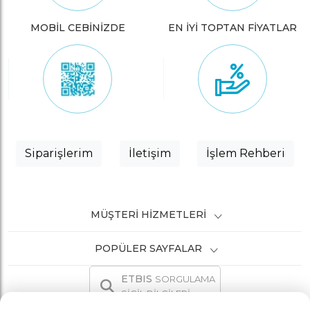
MOBİL CEBİNİZDE
EN İYİ TOPTAN FİYATLAR
Siparişlerim
İletişim
İşlem Rehberi
MÜŞTERI HIZMETLERI
POPÜLER SAYFALAR
ETBIS
SORGULAMA
SİCİL BİLGİLERİ