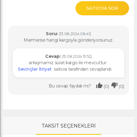
SATICIYA SOR
Soru:
(13.08.2024 08:41)
Marmarise hangi kargoyla gönderiyorsunuz.
Cevap:
(15.08.2024 13:52)
anlaşmamız sürat kargo ile mevcuttur .
Sevinçler İtriyat
satıcısı tarafından cevaplandı.
Bu cevap faydalı mı?
(0)
(0)
TAKSİT SEÇENEKLERİ