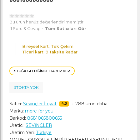
Bu ürün henüz değerlendirilmemiştir.
1 Soru & Cevap
•
Tüm Satıcıları Gör
Bireysel kart: Tek Çekim
Ticari kart: 9 taksite kadar
STOĞA GELDIĞINDE HABER VER
STOKTA YOK
Satıcı:
Sevinçler İtriyat
•
788 ürün daha
4,3
Marka:
more for you
Barkod:
8681065800655
Üretici:
SEVİNÇLER
Üretim Yeri:
Türkiye
MORE FORYOU SİLİNDİR BERBER SABUNU 75GR.