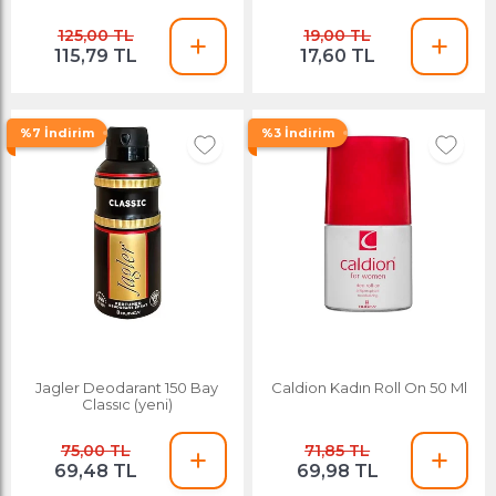
125,00 TL
19,00 TL
115,79 TL
17,60 TL
%7 İndirim
%3 İndirim
Jagler Deodarant 150 Bay
Caldion Kadın Roll On 50 Ml
Classıc (yeni)
75,00 TL
71,85 TL
69,48 TL
69,98 TL