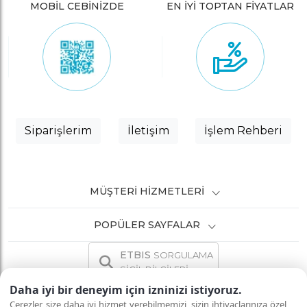
MOBİL CEBİNİZDE
EN İYİ TOPTAN FİYATLAR
Siparişlerim
İletişim
İşlem Rehberi
MÜŞTERI HIZMETLERI
POPÜLER SAYFALAR
ETBIS
SORGULAMA
SİCİL BİLGİLERİ
Daha iyi bir deneyim için izninizi istiyoruz.
Çerezler, size daha iyi hizmet verebilmemizi, sizin ihtiyaçlarınıza özel