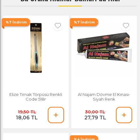
%7 İndirim
%7 İndirim
Elize Tırnak Törpüsü Renkli
Al Najam Dövme El Kınası-
Code:518r
Siyah Renk
19,50 TL
30,00 TL
18,06 TL
27,79 TL
%4 İndirim