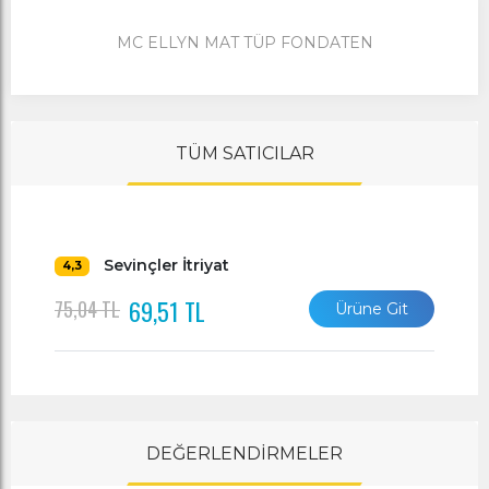
MC ELLYN MAT TÜP FONDATEN
TÜM SATICILAR
Sevinçler İtriyat
4,3
69,51 TL
75,04 TL
Ürüne Git
DEĞERLENDİRMELER