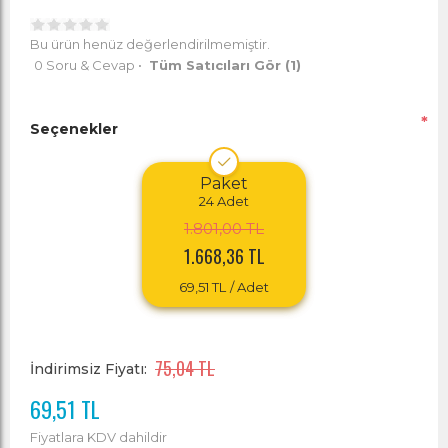
Bu ürün henüz değerlendirilmemiştir.
0 Soru & Cevap
•
Tüm Satıcıları Gör
(1)
*
Seçenekler
Paket
24
Adet
1.801,00 TL
1.668,36 TL
69,51 TL
/ Adet
75,04 TL
İndirimsiz Fiyatı:
69,51 TL
Fiyatlara KDV dahildir