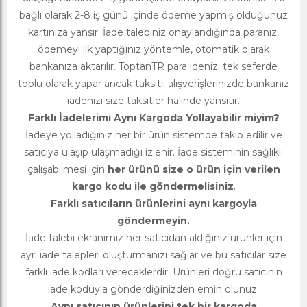
bağlı olarak 2-8 iş günü içinde ödeme yapmış olduğunuz
kartınıza yansır. İade talebiniz onaylandığında paranız,
ödemeyi ilk yaptığınız yöntemle, otomatik olarak
bankanıza aktarılır. ToptanTR para idenizi tek seferde
toplu olarak yapar ancak taksitli alışverişlerinizde bankanız
iadenizi size taksitler halinde yansıtır.
Farklı İadelerimi Aynı Kargoda Yollayabilir miyim?
İadeye yolladığınız her bir ürün sistemde takip edilir ve
satıcıya ulaşıp ulaşmadığı izlenir. İade sisteminin sağlıklı
çalışabilmesi için
her ürünü size o ürün için verilen
kargo kodu ile göndermelisiniz
.
Farklı satıcıların ürünlerini aynı kargoyla
göndermeyin.
İade talebi ekranımız her satıcıdan aldığınız ürünler için
ayrı iade talepleri oluşturmanızı sağlar ve bu satıcılar size
farklı iade kodları vereceklerdir. Ürünleri doğru satıcının
iade koduyla gönderdiğinizden emin olunuz.
Aynı satıcının ürünlerini tek bir kargoda