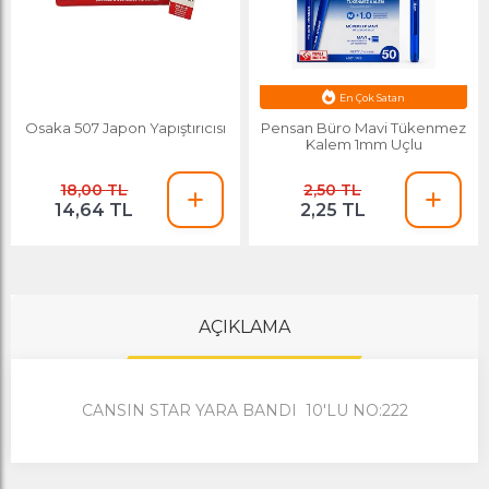
En Çok Satan
Osaka 507 Japon Yapıştırıcısı
Pensan Büro Mavi Tükenmez
Kalem 1mm Uçlu
18,00 TL
2,50 TL
14,64 TL
2,25 TL
AÇIKLAMA
CANSIN STAR YARA BANDI 10'LU NO:222