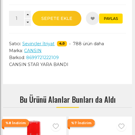
SEPETE EKLE
PAYLAS
Satıcı:
Sevinçler İtriyat
•
788 ürün daha
4,0
Marka:
CANSIN
Barkod:
8699721222109
CANSIN STAR YARA BANDI
Bu Ürünü Alanlar Bunları da Aldı
%8 İndirim
%7 İndirim