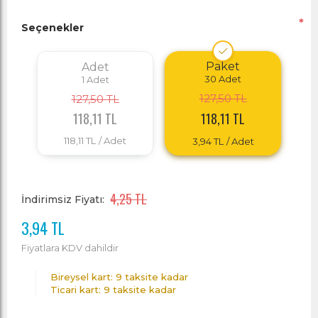
*
Seçenekler
Paket
Adet
30
Adet
1
Adet
127,50 TL
127,50 TL
118,11 TL
118,11 TL
118,11 TL
/ Adet
3,94 TL
/ Adet
4,25 TL
İndirimsiz Fiyatı:
3,94 TL
Fiyatlara KDV dahildir
Bireysel kart: 9 taksite kadar
Ticari kart: 9 taksite kadar