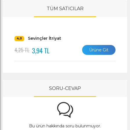
TÜM SATICILAR
Sevinçler İtriyat
4,0
3,94 TL
4,25 TL
Ürüne Git
SORU-CEVAP
Bu ürün hakkında soru bulunmuyor.