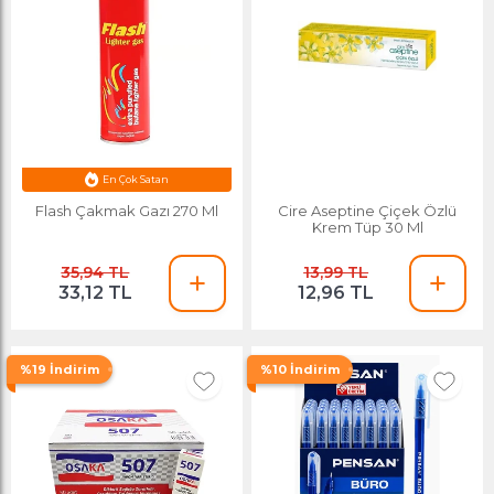
En Çok Satan
Flash Çakmak Gazı 270 Ml
Cire Aseptine Çiçek Özlü
Krem Tüp 30 Ml
35,94 TL
13,99 TL
33,12 TL
12,96 TL
%19 İndirim
%10 İndirim