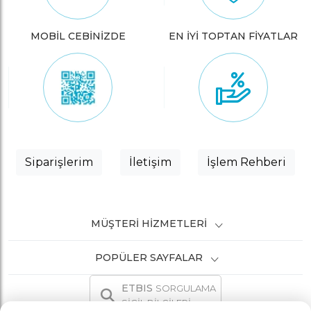
MOBİL CEBİNİZDE
EN İYİ TOPTAN FİYATLAR
Siparişlerim
İletişim
İşlem Rehberi
MÜŞTERI HIZMETLERI
POPÜLER SAYFALAR
ETBIS
SORGULAMA
SİCİL BİLGİLERİ