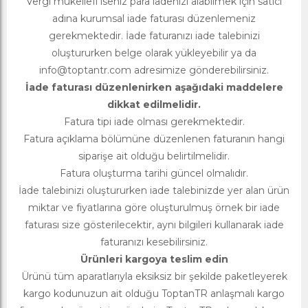
Vergi mükellefi iseniz para iadenizi alabilmek için satıcı
adına kurumsal iade faturası düzenlemeniz
gerekmektedir. İade faturanızı iade talebinizi
oluştururken belge olarak yükleyebilir ya da
info@toptantr.com
adresimize gönderebilirsiniz.
İade faturası düzenlenirken aşağıdaki maddelere
dikkat edilmelidir.
Fatura tipi iade olması gerekmektedir.
Fatura açıklama bölümüne düzenlenen faturanın hangi
siparişe ait olduğu belirtilmelidir.
Fatura oluşturma tarihi güncel olmalıdır.
İade talebinizi oluştururken iade talebinizde yer alan ürün
miktar ve fiyatlarına göre oluşturulmuş örnek bir iade
faturası size gösterilecektir, aynı bilgileri kullanarak iade
faturanızı kesebilirsiniz.
Ürünleri kargoya teslim edin
Ürünü tüm aparatlarıyla eksiksiz bir şekilde paketleyerek
kargo kodunuzun ait olduğu ToptanTR anlaşmalı kargo