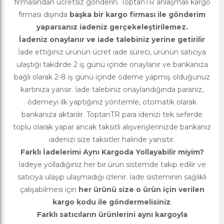
firmasından ücretsiz gönderin. ToptanTR anlaşmalı kargo
firması dışında
başka bir kargo firması ile gönderim
yaparsanız iadeniz gerçekeleştirilemez.
İadeniz onaylanır ve iade talebiniz yerine getirilir
İade ettiğiniz ürünün ücret iade süreci, ürünün satıcıya
ulaştığı takdirde 2 iş günü içinde onaylanır ve bankanıza
bağlı olarak 2-8 iş günü içinde ödeme yapmış olduğunuz
kartınıza yansır. İade talebiniz onaylandığında paranız,
ödemeyi ilk yaptığınız yöntemle, otomatik olarak
bankanıza aktarılır. ToptanTR para idenizi tek seferde
toplu olarak yapar ancak taksitli alışverişlerinizde bankanız
iadenizi size taksitler halinde yansıtır.
Farklı İadelerimi Aynı Kargoda Yollayabilir miyim?
İadeye yolladığınız her bir ürün sistemde takip edilir ve
satıcıya ulaşıp ulaşmadığı izlenir. İade sisteminin sağlıklı
çalışabilmesi için
her ürünü size o ürün için verilen
kargo kodu ile göndermelisiniz
.
Farklı satıcıların ürünlerini aynı kargoyla