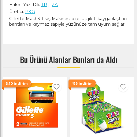
Etiket Yazı Dili:
TR
,
ZA
Üretici:
P&G
Gillette Mach3 Tıraş Makinesi özel üç jilet, kayganlaştırıcı
bantları ve kaymaz sapıyla yüzünüze tam uyum sağlar.
Bu Ürünü Alanlar Bunları da Aldı
%10 İndirim
%3 İndirim