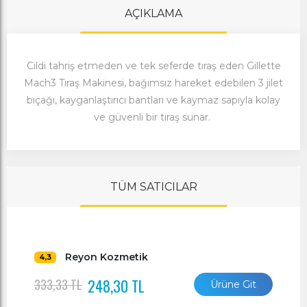
AÇIKLAMA
Cildi tahriş etmeden ve tek seferde tıraş eden Gillette
Mach3 Tıraş Makinesi, bağımsız hareket edebilen 3 jilet
bıçağı, kayganlaştırıcı bantları ve kaymaz sapıyla kolay
ve güvenli bir tıraş sunar.
TÜM SATICILAR
Reyon Kozmetik
4,3
248,30 TL
333,33 TL
Ürüne Git