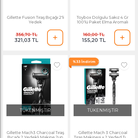
Gillette Fusion Tıraş Bıçağı 2'li
Toybox Dolgulu Sakız 4 Gr
Yedek
100'lü Paket Elma Aromalı
356,70 TL
160,00 TL
321,03 TL
155,20 TL
%33 İndirim
TÜKENMİŞTİR
TÜKENMİŞTİR
Gillette Mach3 Charcoal Tıraş
Gillette Mach 3 Charcoal
Bıçağı 2 Yedekli Makine 2up
Tıraş Makinesi + 2 Yeded Tıraş