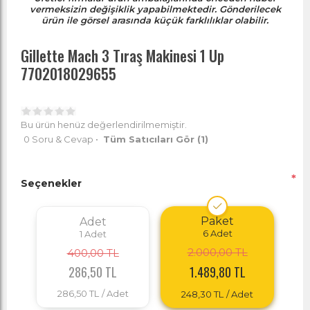
vermeksizin değişiklik yapabilmektedir. Gönderilecek
ürün ile görsel arasında küçük farklılıklar olabilir.
Gillette Mach 3 Tıraş Makinesi 1 Up
7702018029655
Bu ürün henüz değerlendirilmemiştir.
0 Soru & Cevap
•
Tüm Satıcıları Gör
(1)
*
Seçenekler
Paket
Adet
6
Adet
1
Adet
2.000,00 TL
400,00 TL
286,50 TL
1.489,80 TL
286,50 TL
/ Adet
248,30 TL
/ Adet