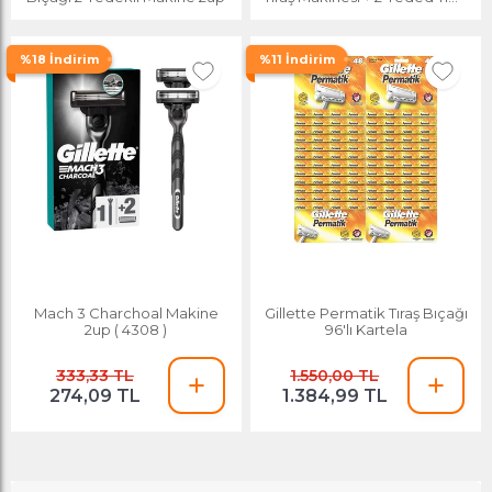
Bıçağı
%18 İndirim
%11 İndirim
Mach 3 Charchoal Makine
Gillette Permatik Tıraş Bıçağı
2up ( 4308 )
96'lı Kartela
333,33 TL
1.550,00 TL
274,09 TL
1.384,99 TL