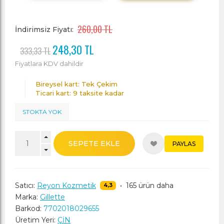
260,00 TL
İndirimsiz Fiyatı:
248,30 TL
333,33 TL
Fiyatlara KDV dahildir
Bireysel kart: Tek Çekim
Ticari kart: 9 taksite kadar
STOKTA YOK
SEPETE EKLE
PAYLAS
Satıcı:
Reyon Kozmetik
•
165 ürün daha
4,3
Marka:
Gillette
Barkod:
7702018029655
Üretim Yeri:
ÇİN